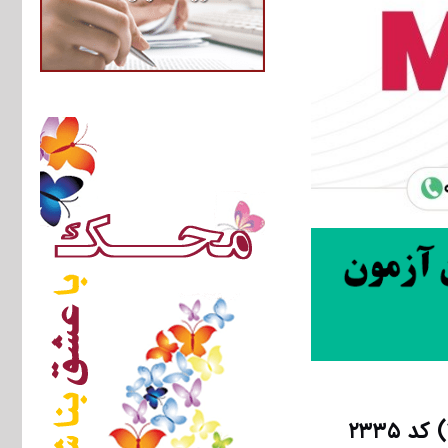
دانلود رایگان سوالات تست آزمون دکتری ۹۳ مهندسی معدن (۱) کد ۲۳۳۵