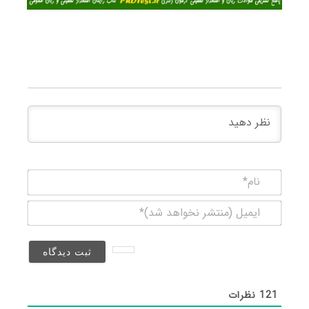
نام*
ایمیل
(منتشر
نخواهد
شد)*
121
نظرات