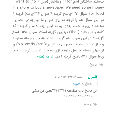
نیستند ساختار( اسم for+) وساختار (فعل + to) I went to
the store to buy a newspaper We need some money
for food سوال ۱۳۳-پاسخ گزینه ۴ سوال ۱۳۴-پاسخ گزینه ۱
در این سوال هم با توجه به روی سوال ما نیاز به ی اتصال
دهنده داریم تا جمله بعدی رو به قبلی ربط بدیم و گزینه ۱ که
کلمه ربطی داره (that) بهترین گزینه است. سوال ۱۳۵-پاسخ
گزینه ۳ در این سوال هم گزینه ۱ اشتباهه چون جمله معلومه
و نیاز نیست ساختار مجهول به کار بره( p.p+am/is /are) و
از جهتی جمله ما فعل داره نیازی به فعل نیست گزینه ۴ هم
رده! سوال ۱۳۶-پاسخ گزینه ۱ در
…
ادامه نظر»
پاسخ
کامران
اسفند ۱۹, ۱۳۹۳ ۳:۵۶ ب٫ظ
پاسخ به
فرزانه
این پاسخ نامه مطمعنه؟؟؟؟؟؟؟؟یعنی من منفی
زدم؟؟؟؟؟؟؟؟؟؟؟؟؟؟؟؟
پاسخ