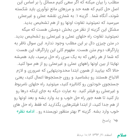
مطلب را بیان میکنه که اگر سعی کنیم مسائل را بر اساس این
اصل حل کنیم که همه حد و مرزهای مانع نوآوری باید شکسته
شوند، آنگاه شما… گزینه ۱: به شماری نقشه عملی و غیرعملی
میرسید که نمیتونید تفاوت اونها رو از هم تشخیص بدید.
مشکل این گزینه از نظر من بخش دومش هست که میگه
نمیتونید تفاوت راه حلهای عملی و غیرعملی رو تشخیص بدید.
در متن چیزی دال بر این مطلب وجود نداره. این سوال ناظر به
پاراگراف دوم متن هست. مفهوم کلی این پاراگراف این هست
که شما از هر راهی که به یک سری راه حل برسید، باید همیشه
نهایتا از بین اونها راههای عملی و غیرعملی رو از هم سوا کنید.
حالا اگه بیایید از همون ابتدا محدودیتهایی که ضروری و لازم
الاتباع هستند رو بشناسید و روی جستجوها اعمال کنید، یعنی
جستجوی خودتون رو کانالیزه کنید، میتونید راه حلهای نامربوط
و غیرعملی رو فیلتر کنید. به عبارت دیگه به جای اینکه درها رو
باز کنید تا همه جور راه حل خوب و بد وارد بشه و بعد اونها رو
از هم جدا کنید، از ابتدا فیلترهایی بگذارید که فقط راه حل های
خوب وارد بشه. گزینه ۳ بهتر منظور نویسنده رو
…
ادامه نظر»
پاسخ
سلام
اسفند ۲۱, ۱۳۹۳ ۱۰:۱۶ ب٫ظ