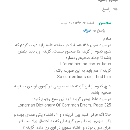
پاسخ
محسن
اسفند ۲۴, ۱۳۹۳ ۷:۰۷ ب٫ظ
پاسخ به
فرزانه
سلام
در مورد سوال ۱۳۸ هم قبلا در صفحه علوم پایه عرض کردم که
هیچ کدوم از گزینه ها صحیح نیست. گزینه اول باید اینطور
باشه تا جمله صحیحی بسازه:
I found him so contentious
گزینه ۲ هم باید به این صورت باشه:
So contentious did I find him
هیچ کدوم از این گزینه ها به صورتی در آزمون اومدن نمیتونه
صحیح باشه.
در مورد غلط بودن گزینه ۱ به این منبع رجوع کنید:
Longman Dictionary Of Common Errors, Page 325
حالا اگه فرض کنیم بین گزینه ۱ و ۲ ، اشتباه یکی عمدی بوده و
یکی سهوی. به نظر من گزینه ای که به احتمال زیاد مد نظر
طراح سوال بوده و اشتباه سهوی در اون رخ داده، گزینه ۲