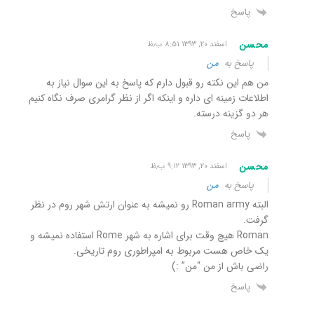
پاسخ
محسن
اسفند ۲۰, ۱۳۹۳ ۸:۵۱ ب٫ظ
پاسخ به
من
من هم این نکته رو قبول دارم که پاسخ به این سوال نیاز به
اطلاعات زمینه ای داره و اینکه اگر از نظر گرامری صرف نگاه کنیم
هر دو گزینه درسته.
پاسخ
محسن
اسفند ۲۰, ۱۳۹۳ ۹:۱۲ ب٫ظ
پاسخ به
من
البته Roman army رو نمیشه به عنوان ارتش شهر روم در نظر
گرفت.
Roman هیچ وقت برای اشاره به شهر Rome استفاده نمیشه و
یک خاص هست مربوط به امپراطوری روم تاریخی.
راضی باش از من “من” :)
پاسخ