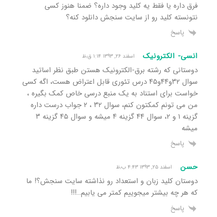
فرق داره یا فقط یه کلید وجود داره؟ ضمنا هنوز کسی
نتونسته کلید رو از سایت سنجش دانلود کنه؟
پاسخ
انسی- الکترونیک
اسفند ۲۶, ۱۳۹۳ ۱:۱۴ ق٫ظ
دوستانی که رشته برق-الکترونیک هستن طبق نظر اساتید
سوال ۳۲و۴۴و۴۵ درس تئوری قابل اعتراض هست، اگه کسی
خواست برای استناد به یک منبع درسی خاص کمک بگیره ،
من می تونم کمکتون کنم، سوال ۳۲ ، ۲ جواب درست داره
گزینه ۱ و ۲، سوال ۴۴ گزینه ۴ میشه و سوال ۴۵ گزینه ۳
میشه
پاسخ
حسن
اسفند ۲۵, ۱۳۹۳ ۴:۴۳ ب٫ظ
دوستان کلید زبان و استعداد رو نذاشته سایت سنجش؟! ما
که هر چه بیشتر میجوییم کمتر می یابیم…!!!
پاسخ