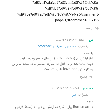
%d8%af%da%a9%d8%aa%d8%b1%db%8c-
%d8%b9%d9%84%d9%88%d9%85-
%d9%be%d8%a7%db%8c%d9%87-94-95/comment-
page-1/#comment-337192
پاسخ
من
اسفند ۲۰, ۱۳۹۳ ۱۲:۳۵ ب٫ظ
پاسخ به
محسن به سعیده و Mechanic
با سلام
اولا ارتش رم (پایتخت ایتالیا) در حال حاضر وجود دارد.
دوما اساسا بعد از to فعل به صورت مصدر ساده میاید بنابراین
به کار بردن have had نادرست است.
پاسخ
محسن
اسفند ۲۰, ۱۳۹۳ ۳:۵۲ ب٫ظ
پاسخ به
من
سلام
Roman army برای اشاره به ارتش روم یا رُم (ضبط فارسی