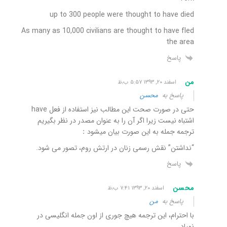
up to 300 people were thought to have died
As many as 10,000 civilians are thought to have fled
the area
پاسخ
من
اسفند ۲۰, ۱۳۹۳ ۵:۵۷ ب٫ظ
پاسخ به
محسن
حتی در صورت صحت این مطالب نیز استفاده از فعل have
اشتباه نیست زیرا اگر آن را به عنوان مصدر در نظر بگیریم
ترجمه جمله به این صورت بیان میشود：
“نداشتن” نقش رسمی زنان در ارتش روم، تصور می شود.
پاسخ
محسن
اسفند ۲۰, ۱۳۹۳ ۷:۴۱ ب٫ظ
پاسخ به
من
با احترام، این ترجمه هیچ جوری از اون جمله انگلیسی در
نمیاد.