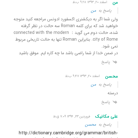
من
اسفند ۲۰, ۱۳۹۳ ۹:۲۸ ب٫ظ
پاسخ به
من
ولی شما اگر به دیکشنری اکسفورد ادونس مراجعه کنید متوجه
خواهید شد که برای کلمه Roman سه حالت در نظر گرفته
شده، حالت دوم می گوید： connected with the modern
city of Rome. بنابراین Roman تنها به حالت تاریخی مربوط
نمی شود.
در ضمن خدا از شما راضی باشد ما چه کاره ایم. موفق باشید
پاسخ
محسن
اسفند ۲۰, ۱۳۹۳ ۹:۴۷ ب٫ظ
پاسخ به
من
درسته
پاسخ
علی مکانیک
فروردین ۲۳, ۱۳۹۴ ۷:۰۹ ق٫ظ
پاسخ به
محسن
http://dictionary.cambridge.org/grammar/british-