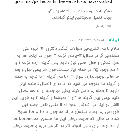
grammar/perfect-infinitive-with-to-to-have-worked
تشکر بابت توضیحات. من اشتباه زدم گویا.
جهت تکمیل صحبتاتون لینکو گذاشتم.
پاسخ
فرزانه
اسفند ۱۹, ۱۳۹۳ ۱۲:۲۴ ب٫ظ
سلام پاسخ تشریحی سوالات کنکور دکتری ۹۴ گروه فنی
مهندسی گرامر سوال۱۳۱-پاسخ گزینه ۳ چون در اینجا هم به
فعل کمکی و فعل اصلی نیاز داریم پس گزینه ۲رده گزینه ۱ و
۴ هم وجود ing در جمله نیاز نیست،چون شرایطی قبل و بعد
جا خالی وجودنداره. سوال۱۳۲-پاسخ گزینه ۲ با توجه به جمله
و گزینه ها متوجه می شید که ما به ی اتصال دهنده نیاز
داریم تا جمله رو کامل کینم یعنی دو جمله رو به هم وصل
کنیم ،پس بین گزینه ها ۳و ۴ نمیشه! و گزینه ۳ به خوبی این
نقش رو ایفا می کنه(در اینجا that نقش فاعل جمله قبل
خوودش رو ایجاد میکنه)و در ادامه چون با to و for شروع
شده، در حالی که حروف ربطی این ها هستن:but،or،and،so
از for وto برای دلیل انجام کار به کار می بریم و حروف ربطی