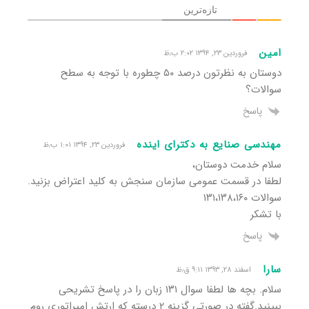
تازه‌ترین
امین
فروردین ۲۳, ۱۳۹۴ ۲:۰۲ ب٫ظ
دوستان به نظرتون درصد ۵۰ چطوره با توجه به سطح
سوالات؟
پاسخ
مهندسی صنایع به دکترای اینده
فروردین ۲۳, ۱۳۹۴ ۱:۰۱ ب٫ظ
سلام خدمت دوستان،
لطفا در قسمت عمومی سازمان سنجش به کلید اعتراض بزنید.
سوالات ١٣١،١٣٨،١۶٠
با تشکر
پاسخ
سارا
اسفند ۲۸, ۱۳۹۳ ۹:۱۱ ق٫ظ
سلام. بچه ها لطفا سوال ۱۳۱ زبان را در پاسخ تشریحی
ببینید.گفته در صورتی گزینه ۲ درسته که ارتش امپراتوری روم