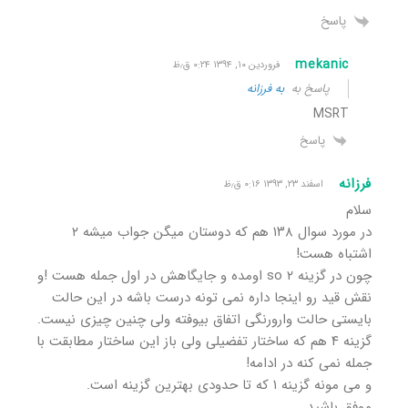
پاسخ
mekanic
فروردین ۱۰, ۱۳۹۴ ۰:۲۴ ق٫ظ
پاسخ به
به فرزانه
MSRT
پاسخ
فرزانه
اسفند ۲۳, ۱۳۹۳ ۰:۱۶ ق٫ظ
سلام
در مورد سوال ۱۳۸ هم که دوستان میگن جواب میشه ۲
اشتباه هست!
چون در گزینه ۲ so اومده و جایگاهش در اول جمله هست !و
نقش قید رو اینجا داره نمی تونه درست باشه در این حالت
بایستی حالت وارورنگی اتفاق بیوفته ولی چنین چیزی نیست.
گزینه ۴ هم که ساختار تفضیلی ولی باز این ساختار مطابقت با
جمله نمی کنه در ادامه!
و می مونه گزینه ۱ که تا حدودی بهترین گزینه است.
موفق باشید