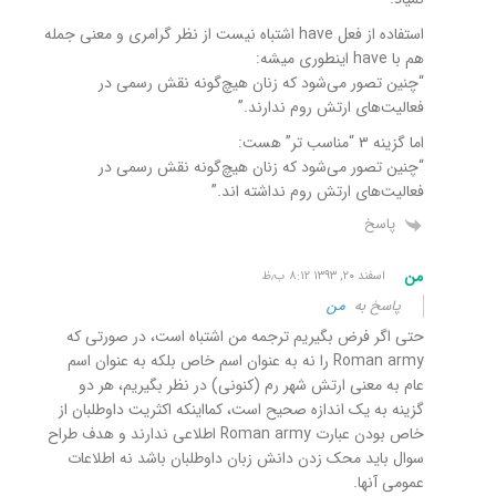
استفاده از فعل have اشتباه نیست از نظر گرامری و معنی جمله
هم با have اینطوری میشه:
“چنین تصور می‌شود که زنان هیچ‌گونه نقش رسمی در
فعالیت‌های ارتش روم ندارند.”
اما گزینه ۳ “مناسب تر” هست:
“چنین تصور می‌شود که زنان هیچ‌گونه نقش رسمی در
فعالیت‌های ارتش روم نداشته اند.”
پاسخ
من
اسفند ۲۰, ۱۳۹۳ ۸:۱۲ ب٫ظ
پاسخ به
من
حتی اگر فرض بگیریم ترجمه من اشتباه است، در صورتی که
Roman army را نه به عنوان اسم خاص بلکه به عنوان اسم
عام به معنی ارتش شهر رم (کنونی) در نظر بگیریم، هر دو
گزینه به یک اندازه صحیح است، کمااینکه اکثریت داوطلبان از
خاص بودن عبارت Roman army اطلاعی ندارند و هدف طراح
سوال باید محک زدن دانش زبان داوطلبان باشد نه اطلاعات
عمومی آنها.