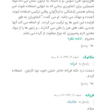
های(سوء ظن) نئومن ،و با استناد به آزمون نشان می داد،مواد
شیمیایی برای کشاورزی زمانی که به تنهایی استفاده شوند امن
وسالم هستن (مشکلی نداره!)ولی وقتی ترکیبی استفاده شوند
کشنده و مهلک می باشد. او می گفت:” کشاورزان به طور
فزاینده این اسپر ها رو ترکیب می کردند. او اضافه می کند:آنها
چندین علف های هرز را باقی می گذارند ، و زنبور ها را از مواد
مغذی لازم وضروری که نوع متفاوت از گرده می باشد
محروم
…
ادامه نظر»
پاسخ
مکانیک
اسفند ۱۹, ۱۳۹۳ ۴:۰۸ ب٫ظ
پاسخ به
فرزانه
دستت درد نکنه فرزانه خانم. خیلی خوب بود کارتون . استفاده
کردم .
پاسخ
فرزانه
اسفند ۱۹, ۱۳۹۳ ۶:۲۲ ب٫ظ
پاسخ به
مکانیک
سلام