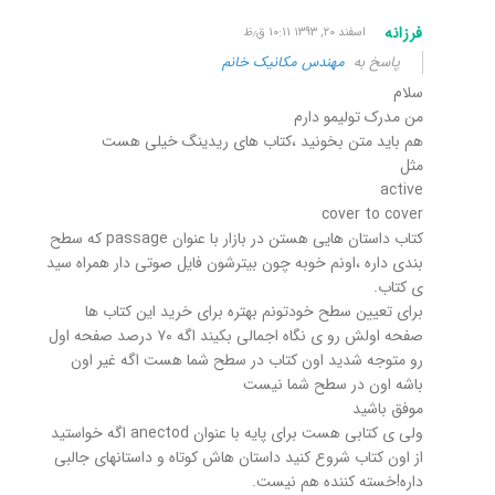
فرزانه
اسفند ۲۰, ۱۳۹۳ ۱۰:۱۱ ق٫ظ
پاسخ به
مهندس مکانیک خانم
سلام
من مدرک تولیمو دارم
هم باید متن بخونید ،کتاب های ریدینگ خیلی هست
مثل
active
cover to cover
کتاب داستان هایی هستن در بازار با عنوان passage که سطح
بندی داره ،اونم خوبه چون بیترشون فایل صوتی دار همراه سید
ی کتاب.
برای تعیین سطح خودتونم بهتره برای خرید این کتاب ها
صفحه اولش رو ی نگاه اجمالی بکیند اگه ۷۰ درصد صفحه اول
رو متوجه شدید اون کتاب در سطح شما هست اگه غیر اون
باشه اون در سطح شما نیست
موفق باشید
ولی ی کتابی هست برای پایه با عنوان anectod اگه خواستید
از اون کتاب شروع کنید داستان هاش کوتاه و داستانهای جالبی
داره!خسته کننده هم نیست.