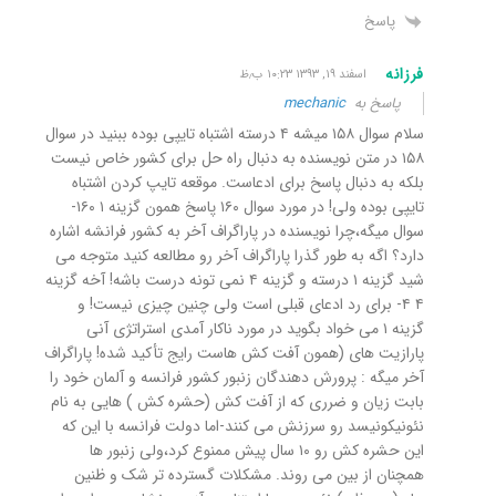
پاسخ
فرزانه
اسفند ۱۹, ۱۳۹۳ ۱۰:۲۳ ب٫ظ
پاسخ به
mechanic
سلام سوال ۱۵۸ میشه ۴ درسته اشتباه تایپی بوده ببنید در سوال
۱۵۸ در متن نویسنده به دنبال راه حل برای کشور خاص نیست
بلکه به دنبال پاسخ برای ادعاست. موقعه تایپ کردن اشتباه
تایپی بوده ولی! در مورد سوال ۱۶۰ پاسخ همون گزینه ۱ ۱۶۰-
سوال میگه،چرا نویسنده در پاراگراف آخر به کشور فرانشه اشاره
دارد؟ اگه به طور گذرا پاراگراف آخر رو مطالعه کنید متوجه می
شید گزینه ۱ درسته و گزینه ۴ نمی تونه درست باشه! آخه گزینه
۴ ۴- برای رد ادعای قبلی است ولی چنین چیزی نیست! و
گزینه ۱ می خواد بگوید در مورد ناکار آمدی استراتژی آنی
پارازیت های (همون آفت کش هاست رایج تأکید شده! پاراگراف
آخر میگه : پرورش دهندگان زنبور کشور فرانسه و آلمان خود را
بابت زیان و ضرری که از آفت کش (حشره کش ) هایی به نام
نئونیکونیسد رو سرزنش می کنند-اما دولت فرانسه با این که
این حشره کش رو ۱۰ سال پیش ممنوع کرد،ولی زنبور ها
همچنان از بین می روند. مشکلات گسترده تر شک و ظنین