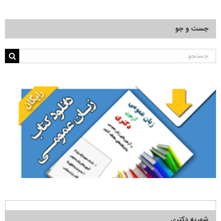
جست و جو
جستجو
برای:
شهریه دکتری