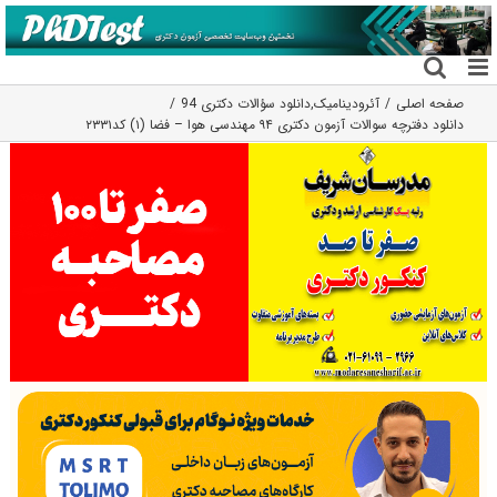
فتن
ه
حتوا
صفحه اصلی
آئرودینامیک
,
دانلود سؤالات دکتری 94
دانلود دفترچه سوالات آزمون دکتری ۹۴ مهندسی هوا – فضا (۱) کد۲۳۳۱