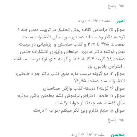
پاسخ
امیر
اسفند ۲۷, ۱۳۹۳ ۰:۱۶ ق٫ظ
سوال ۲۵ براساس کتاب روش تحقیق در تربیت بدنی جلد ۱
ترجمه دکتر رحمت اله صدیق سروستانی انتشارات سمت
صفحات ۳۲۵ تا ۳۲۷ و کتاب سنجش و ارزشیابی در تربیت
بدنی نوشته دکتر هادوی. فراهانی وایزدی انتشارات حتمی
صفحه ۵۸ گزینه ۴ کاملا غلط و گزینه های ۱و۲ درست میباشند
. اعتراض یادتون نره
سوال ۱۳ دو گزینه درست داره منبع کتاب دکتر جواد خلعتبری
انتشارات ساد صفحه ۷۵و۷۶
سوال ۱۶ گزینه۴ درسته کتاب وازگن میناسیان
سوال ۲۰ غلطه . اعتراض فراموش نشه مطمئن باشی موثره .
سال گذشته هم چندتا از جوابا برگشت
سوال ۱۸ منبع ندارم ولی فکر میکنم جواب ۴ درسته
پاسخ
محسن
اسفند ۲۶, ۱۳۹۳ ۲:۳۶ ق٫ظ