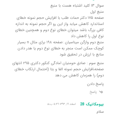
سوال ۱۳ کلید اشتباه هست با منبع
منبع اول
صفحه ۱۷۵ دکتر حمات طلب با افزایش حجم نمونه خطای
استاندارد کاهش میابد واز این رو اگر حجم نمونه به اندازه
کافی بزرگ باشد میتوان خطای نوع دوم و همچنین خطای
نوع اول را کاهش داد
منبع دوم وازگن میناسیان :صفحه ۱۹۸ برای مثال n بسیار
کوچک ممکن است منجر به خطای نوع دوم یا هدر دادن
منابع با ارزش در تحقیق شود
منبع سوم : صادق حومنیان امادگی کنکور دکتری ۲۹۵ انتهای
صفحه،افزایش حجم نمونه الفا و بتا (احتمال ارتکاب خطای
دوم) را همزمان کاهش می دهد
پاسخ دادن
پاسخ
بیومکانیک 28
اسفند ۱۹, ۱۳۹۳ ۵:۴۹ ب٫ظ
سلام