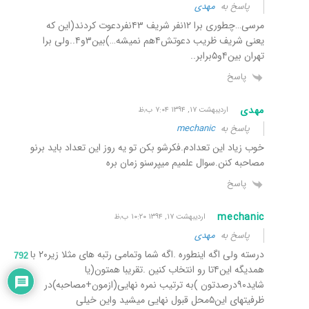
پاسخ به
مهدی
مرسی…چطوری برا ۱۲نفر شریف ۴۳نفردعوت کردند(این که
یعنی شریف ظریب دعوتش۴هم نمیشه…)بین۳و۴..ولی برا
تهران بین۴و۵برابر..
پاسخ
مهدی
اردیبهشت ۱۷, ۱۳۹۴ ۷:۰۴ ب٫ظ
پاسخ به
mechanic
خوب زیاد این تعدادم.فکرشو بکن تو یه روز این تعداد باید برنو
مصاحبه کنن.سوال علمیم میپرسنو زمان بره
پاسخ
mechanic
اردیبهشت ۱۷, ۱۳۹۴ ۱۰:۲۰ ب٫ظ
پاسخ به
مهدی
درسته ولی اگه اینطوره .اگه شما وتمامی رتبه های مثلا زیر۲۰ با
792
همدیگه این۴تا رو انتخاب کنین .تقریبا همتون(یا
شاید۹۰درصدتون )به ترتیب نمره نهایی(ازمون+مصاحبه)در
ظرفیتهای این۵محل قبول نهایی میشید واین خیلی