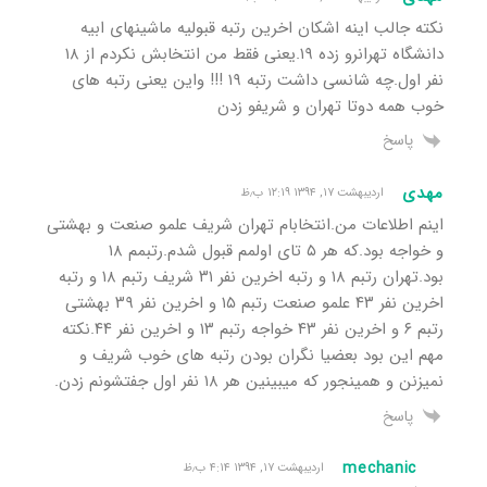
نکته جالب اینه اشکان اخرین رتبه قبولیه ماشینهای ابیه
دانشگاه تهرانرو زده ۱۹.یعنی فقط من انتخابش نکردم از ۱۸
نفر اول.چه شانسی داشت رتبه ۱۹ !!! واین یعنی رتبه های
خوب همه دوتا تهران و شریفو زدن
پاسخ
مهدی
اردیبهشت ۱۷, ۱۳۹۴ ۱۲:۱۹ ب٫ظ
اینم اطلاعات من.انتخابام تهران شریف علمو صنعت و بهشتی
و خواجه بود.که هر ۵ تای اولمم قبول شدم.رتبمم ۱۸
بود.تهران رتبم ۱۸ و رتبه اخرین نفر ۳۱ شریف رتبم ۱۸ و رتبه
اخرین نفر ۴۳ علمو صنعت رتبم ۱۵ و اخرین نفر ۳۹ بهشتی
رتبم ۶ و اخرین نفر ۴۳ خواجه رتبم ۱۳ و اخرین نفر ۴۴.نکته
مهم این بود بعضیا نگران بودن رتبه های خوب شریف و
نمیزنن و همینجور که میبینین هر ۱۸ نفر اول جفتشونم زدن.
پاسخ
mechanic
اردیبهشت ۱۷, ۱۳۹۴ ۴:۱۴ ب٫ظ