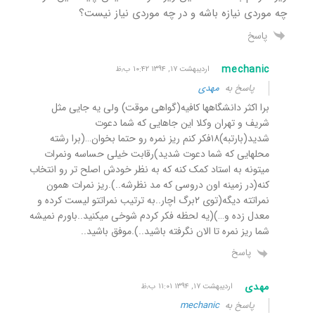
چه موردی نیازه باشه و در چه موردی نیاز نیست؟
پاسخ
mechanic
اردیبهشت ۱۷, ۱۳۹۴ ۱۰:۴۲ ب٫ظ
پاسخ به
مهدی
برا اکثر دانشگاهها کافیه(گواهی موقت) ولی یه جایی مثل
شریف و تهران وکلا این جاهایی که شما دعوت
شدید(بارتبه)۱۸فکر کنم ریز نمره رو حتما بخوان…(برا رشته
محلهایی که شما دعوت شدید)رقابت خیلی حساسه ونمرات
میتونه به استاد کمک کنه که به نظر خودش اصلح تر رو انتخاب
کنه(در زمینه اون دروسی که مد نظرشه..).ریز نمرات همون
نمراتته دیگه(توی ۲برگ اچار..به ترتیب نمراتتو لیست کرده و
معدل زده و…)(یه لحظه فکر کردم شوخی میکنید..باورم نمیشه
شما ریز نمره تا الان نگرفته باشید..).موفق باشید..
پاسخ
مهدی
اردیبهشت ۱۷, ۱۳۹۴ ۱۱:۰۱ ب٫ظ
پاسخ به
mechanic