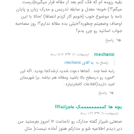
بقیه رزومه ام که فک کنم بعد از مقاله قرار میگیره(درست
میگم؟!) خوبه؛ معدل و سابقه تدریس و مدرک زبان و پایان
نامه با موضوع خوب (خوبم کار کردم انصافا) /حالا با این
اوصاف وضعیتم چطوره؟خیلی بده مقاله ندارم؟! روز مصاحبه
جواب اساتید رو چی بدم؟
پاسخ
mechanic
اردیبهشت ۲۱, ۱۳۹۴ ۵:۱۶ ب٫ظ
پاسخ به
به آقای mechanic
رتبه شما چند ..کجاها دعوت شدید.ارشدکجا بودید..اگه این
۳مورد رو درسطح بالا باشید ومقاله هم نباشه..برا شهرستان
امید دارید(اطلاعات کاملترنیازه…
پاسخ
بچه ها کمممممممممک عاجزانه!!!!
اردیبهشت ۲۰, ۱۳۹۴ ۱:۲۹ ب٫ظ
صنعتی شیراز گفته مدارک رو تاساعت ۱۲ امروز بفرستید من
دیر دیدم اطلاعیه شو و مدارکم هنوز آماده نیست( مثل