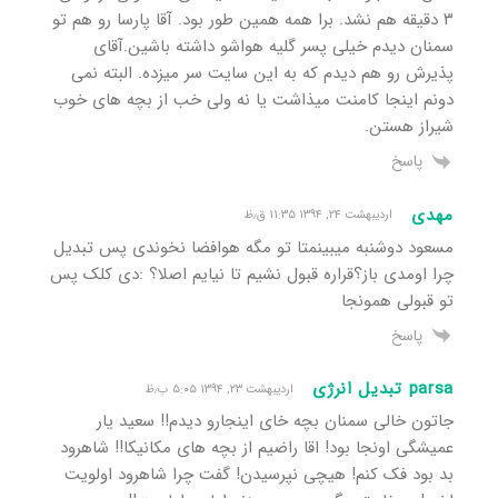
۳ دقیقه هم نشد. برا همه همین طور بود. آقا پارسا رو هم تو
سمنان دیدم خیلی پسر گلیه هواشو داشته باشین.آقای
پذیرش رو هم دیدم که به این سایت سر میزده. البته نمی
دونم اینجا کامنت میذاشت یا نه ولی خب از بچه های خوب
شیراز هستن.
پاسخ
مهدی
اردیبهشت ۲۴, ۱۳۹۴ ۱۱:۳۵ ق٫ظ
مسعود دوشنبه میبینمتا تو مگه هوافضا نخوندی پس تبدیل
چرا اومدی باز؟قراره قبول نشیم تا نیایم اصلا؟ :دی کلک پس
تو قبولی همونجا
پاسخ
parsa تبدیل انرژی
اردیبهشت ۲۳, ۱۳۹۴ ۵:۰۵ ب٫ظ
جاتون خالی سمنان بچه خای اینجارو دیدم!! سعید یار
عمیشگی اونجا بود! اقا راضیم از بچه های مکانیکا!! شاهرود
بد بود فک کنم! هیچی نپرسیدن! گفت چرا شاهرود اولویت