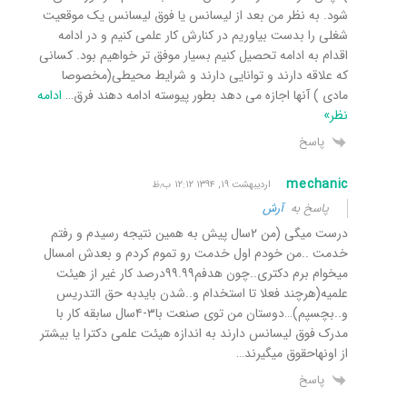
شود. به نظر من بعد از لیسانس یا فوق لیسانس یک موقعیت
شغلی را بدست بیاوریم در کنارش کار علمی کنیم و در ادامه
اقدام به ادامه تحصیل کنیم بسیار موفق تر خواهیم بود. کسانی
که علاقه دارند و توانایی دارند و شرایط محیطی(مخصوصا
مادی ) آنها اجازه می دهد بطور پیوسته ادامه دهند فرق
…
ادامه
نظر»
پاسخ
mechanic
اردیبهشت ۱۹, ۱۳۹۴ ۱۲:۱۲ ب٫ظ
پاسخ به
آرش
درست میگی (من ۲سال پیش به همین نتیجه رسیدم و رفتم
خدمت ..من خودم اول خدمت رو تموم کردم و بعدش امسال
میخوام برم دکتری..چون هدفم۹۹.۹۹درصد کار غیر از هیئت
علمیه(هرچند فعلا تا استخدام و..شدن بایدبه حق التدریس
و..بچسپم)…دوستان من توی صنعت با۳-۴سال سابقه کار با
مدرک فوق لیسانس دارند به اندازه هیئت علمی دکترا یا بیشتر
از اونهاحقوق میگیرند…
پاسخ