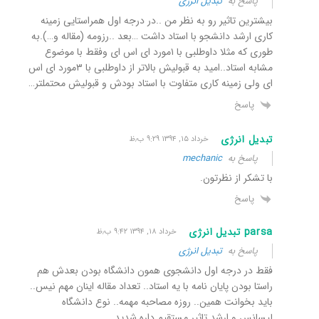
پاسخ به
تبدیل انرژی
بیشترین تاثیر رو به نظر من ..در درجه اول همراستایی زمینه
کاری ارشد دانشجو با استاد داشت …بعد ..رزومه (مقاله و…).به
طوری که مثلا داوطلبی با ۱مورد ای اس ای وفقط با موضوع
مشابه استاد..امید به قبولیش بالاتر از داوطلبی با ۳مورد ای اس
ای ولی زمینه کاری متفاوت با استاد بودش و قبولیش محتملتر…
پاسخ
تبدیل انرژی
خرداد ۱۵, ۱۳۹۴ ۹:۲۹ ب٫ظ
پاسخ به
mechanic
با تشکر از نظرتون.
پاسخ
parsa تبدیل انرژی
خرداد ۱۸, ۱۳۹۴ ۹:۴۲ ب٫ظ
پاسخ به
تبدیل انرژی
فقط در درجه اول دانشجوی همون دانشگاه بودن بعدش هم
راستا بودن پایان نامه با یه استاد.. تعداد مقاله اینان مهم نیس..
باید بخوانت همین.. روزه مصاحبه مهمه.. نوع دانشگاه
لیسانس و ارشد تاثیر مستقیم داره شدید