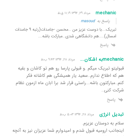
mechanic
مرداد ۲۹, ۱۳۹۴ ۱۱:۱۹ ق٫ظ
پاسخ به
masoud
تبریک….با دوست عزیز من …محسن -جامدات(رتبه ۹ جامدات
امسال)…..هم دانشگاهی شدی…مبارکت باشه….
پاسخ
mechanicبه اشکان...
مرداد ۲۸, ۱۳۹۴ ۹:۴۳ ب٫ظ
قبولیتو تبریک میگم .و قبولی پارسا رو هم تو کاشان و بقیه
هم که اطلاع ندارم…سعید یار همیشگی هم کاشانه فکر
کنم..مبارکتون باشه….راستی قرار شد برا ابان ماه ازمون نظام
شرکت کنی…
پاسخ
تبدیل انرژی
مرداد ۲۸, ۱۳۹۴ ۵:۰۳ ب٫ظ
سلام به دوستان عزیزم.
اینجانب ارومیه قبول شدم و امیدوارم شما عزیزان نیز به آنچه