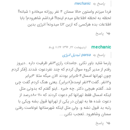
پاسخ به
mechanic
فردا میزنم واستون حالا سمنان ۴ نفر روزانه میخادو ۱ شبانه!!
لحظه به لحظه اطلاعاتو میدم اینجا!! فرداشم شاهرودم! بابا
اطلاعات بده هرکسی که ازین ۲تا میدونه! انرژی بدین
پاسخ
mechanic
اردیبهشت ۲۲, ۱۳۹۴ ۱۱:۲۴ ق٫ظ
پاسخ به
parsa تبدیل انرژی
پارسا شاید باور نکنی .جامدات رازی۳نفر ظرفیت داره ..دیروز
رفتم از مدیر گروه سوال کردم که چند نفردعوت شدند.(فکر کردم
چون تهرانها امسال۴-۵برابر بودند الان میگه مثلا ۳برابر
و۱۲نفر..گفت۲۴نفر اومده(۸برابر)..یعنی هنگ کردم.گفت چی
شد..گفتم هیچی دکتر…چه خبره …اینو گفتم که بدونی مثل
اینکه امسال فقط تهرانها کم دعوت کردند که ۷۰-۸۰درصد از
دعوت شده ها به تهران.در یکی از تهرانها قبول بشه ویکی با
رتبه بد قبول نشه و..ولی مثل اینکه شهرستانها غوغاست.رفتی
سمنان وشاهرود..تعجب نکنی…..
پاسخ