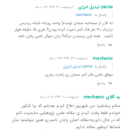
parsa تبدیل انرژی
اردیبهشت ۲۲, ۱۳۹۴ ۱:۴۲ ب٫ظ
پاسخ به
mechanic
نه الان از مصاحبه سمنان اومدم! واسه روزانه شبانه پردیس
نزدیک ۳۰ نفر فک کنم دعپت کرده بودن!! نفری ۱۵ دقیقه طول
کشبد.. همه چی پرسیدن دیگه!! زبان سوال علمی پایان نامه
پاسخ
mechanic
اردیبهشت ۲۳, ۱۳۹۴ ۱:۴۳ ب٫ظ
پاسخ به
parsa تبدیل انرژی
موفق باشی.فکر کنم سمنان رو راحت بیاری..
پاسخ
به آقای mechanic
اردیبهشت ۲۰, ۱۳۹۴ ۱۱:۰۲ ب٫ظ
سلام ببخشید من شهریور دفاع کردم بعدشم که برا کنکور
خوندم فقط وقت کردم ی مقاله علمی پژوهشی سابمیت کنم
که در حال داوریه؛مقاله اصلی پایان نامم رو هنوز ننوشتم؛ مثل
شماها اینطور مقاله ندارم…