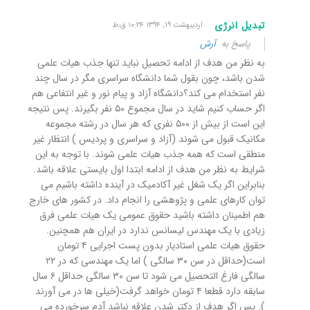
تبدیل انرژی
اردیبهشت ۱۹, ۱۳۹۴ ۱۰:۲۴ ق٫ظ
پاسخ به
آرش
به نظر من هدف از ادامه تحصیل نباید تنها جذب هیات علمی
شدن باشد، چون بقول شما دانشگاه سراسری مگر در سال چند
نفر استخدام می کند؟دانشگاه آزاد و پیام نور و غیر انتفاعی هم
اگر حساب کنیم شاید در سال مجموع ۵۰ نفر بگیرند. پس نتیجه
این است از بیش از ۵۰۰ نفری که هر سال در رشته مجموعه
مکانیک قبول می شوند (آزاد و سراسری و پردیس ) انتظار غیر
منطقی است که همه جذب هیات علمی شوند. با توجه به این
شرایط به نظر من هدف از ادامه ابتدا اول بایستی علاقه باشد.
بنابراین اگر یک شغل غیر آکادمیک در آینده داشته باشیم می
توان کارهای علمی و پژوهشی را انجام داد. در کشور های خارج
هم اطمینان داشته باشید حقوق عمومی یک هیات علمی فرق
زیادی با یک مهندس لیسانس ندارد در ایران هم همچنین.
حقوق هیات علمی استادیار بدون پست اجرایی ۴ تومان
است(حداقل در سن ۳۰ سالگی ) اما یک مهندسی که در ۲۲
سالگی فارغ التحصیل می شود تا سن ۳۰ سالگی حداقل ۶ سال
سابقه دارد قطعا ۴ تومان خواهد گرفت(خیلی ها در می آورند
). پس اگر هدف از دکتر شدن علاقه نباشد آدم سرخورده می