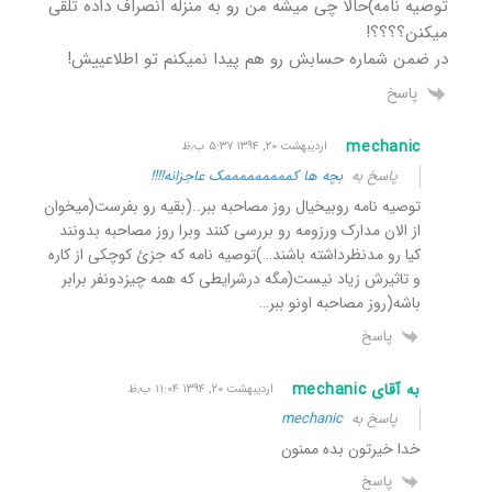
توصیه نامه)حالا چی میشه من رو به منزله انصراف داده تلقی
میکنن؟؟؟؟!
در ضمن شماره حسابش رو هم پیدا نمیکنم تو اطلاعییش!
پاسخ
mechanic
اردیبهشت ۲۰, ۱۳۹۴ ۵:۳۷ ب٫ظ
پاسخ به
بچه ها کمممممممممک عاجزانه!!!!
توصیه نامه روبیخیال روز مصاحبه ببر..(بقیه رو بفرست(میخوان
از الان مدارک ورزومه رو بررسی کنند وبرا روز مصاحبه بدونند
کیا رو مدنظرداشته باشند…)توصیه نامه که جزئ کوچکی از کاره
و تاثیرش زیاد نیست(مگه درشرایطی که همه چیزدونفر برابر
باشه(روز مصاحبه اونو ببر…
پاسخ
به آقای mechanic
اردیبهشت ۲۰, ۱۳۹۴ ۱۱:۰۴ ب٫ظ
پاسخ به
mechanic
خدا خیرتون بده ممنون
پاسخ