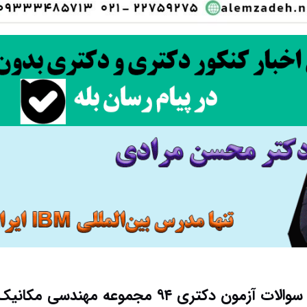
 دکتری ۹۴ مجموعه مهندسی مکانیک (۷) کد۲۳۲۷