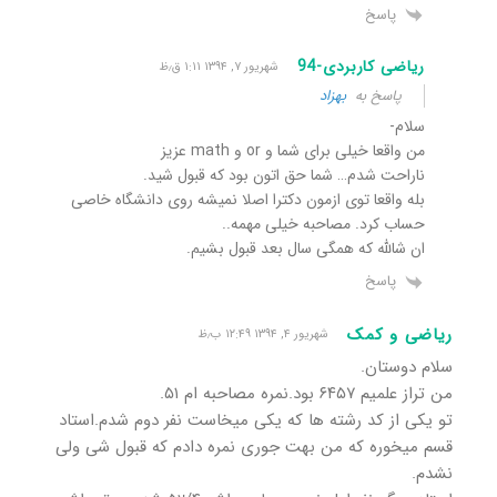
پاسخ
ریاضی کاربردی-94
شهریور ۷, ۱۳۹۴ ۱:۱۱ ق٫ظ
پاسخ به
بهزاد
سلام-
من واقعا خیلی برای شما و or و math عزیز
ناراحت شدم… شما حق اتون بود که قبول شید.
بله واقعا توی ازمون دکترا اصلا نمیشه روی دانشگاه خاصی
حساب کرد. مصاحبه خیلی مهمه..
ان شالله که همگی سال بعد قبول بشیم.
پاسخ
ریاضی و کمک
شهریور ۴, ۱۳۹۴ ۱۲:۴۹ ب٫ظ
سلام دوستان.
من تراز علمیم ۶۴۵۷ بود.نمره مصاحبه ام ۵۱.
تو یکی از کد رشته ها که یکی میخاست نفر دوم شدم.استاد
قسم میخوره که من بهت جوری نمره دادم که قبول شی ولی
نشدم.