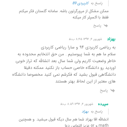
پاسخ به
کاربردی 89
ممکن مشکل از مرورگرتون باشه. سامانه گلستان فکر میکنم
فقط با اکسپلر کار میکنه
پاسخ
بهزاد
شهریور ۴, ۱۳۹۴ ۸:۴۵ ب٫ظ
به ریاضی کاربردی ۹۴ و سارا ریاضی کاربردی
سلام ما هم به شما پیوستیم . من حق انتخابم محدوده به
خاطر وضعیت کاریم ولی شما سال بعد انشالله که تراز خوبی
اوردید رو دانشگاه خاصی حساب باز نکنید ممکنه دقیقا
دانشگاهی قبول بشید که فکرشم نمی کنید مخصوصا دانشگاه
های معتبر از این لحاظ بهتر هستند
پاسخ
سپیده
شهریور ۴, ۱۳۹۴ ۸:۵۹ ب٫ظ
پاسخ به
بهزاد
انشالله اقا بهزاد شما هم سال دیگه قبول میشید. و همچنین
math و or عزیز التماس دعا