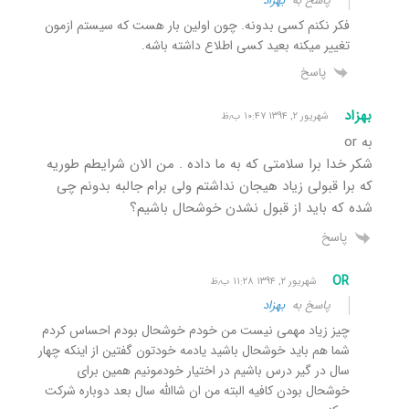
پاسخ به
بهزاد
فکر نکنم کسی بدونه. چون اولین بار هست که سیستم ازمون
تغییر میکنه بعید کسی اطلاع داشته باشه.
پاسخ
بهزاد
شهریور ۲, ۱۳۹۴ ۱۰:۴۷ ب٫ظ
به or
شکر خدا برا سلامتی که به ما داده . من الان شرایطم طوریه
که برا قبولی زیاد هیجان نداشتم ولی برام جالبه بدونم چی
شده که باید از قبول نشدن خوشحال باشیم؟
پاسخ
OR
شهریور ۲, ۱۳۹۴ ۱۱:۲۸ ب٫ظ
پاسخ به
بهزاد
چیز زیاد مهمی نیست من خودم خوشحال بودم احساس کردم
شما هم باید خوشحال باشید یادمه خودتون گفتین از اینکه چهار
سال در گیر درس باشیم در اختیار خودمونیم همین برای
خوشحال بودن کافیه البته من ان شاالله سال بعد دوباره شرکت