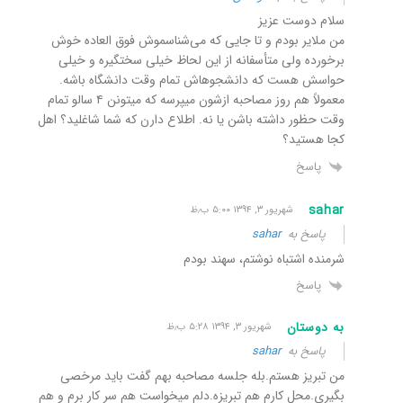
سلام دوست عزیز
من ملایر بودم و تا جایی که می‌شناسموش فوق العاده خوش
برخورده ولی متأسفانه از این لحاظ خیلی سختگیره و خیلی
حواسش هست که دانشجوهاش تمام وقت دانشگاه باشه.
معمولاً هم روز مصاحبه ازشون میپرسه که میتونن ۴ سالو تمام
وقت حظور داشته باشن یا نه. اطلاع دارن که شما شاغلید؟ اهل
کجا هستید؟
پاسخ
sahar
شهریور ۳, ۱۳۹۴ ۵:۰۰ ب٫ظ
پاسخ به
sahar
شرمنده اشتباه نوشتم، سهند بودم
پاسخ
به دوستان
شهریور ۳, ۱۳۹۴ ۵:۲۸ ب٫ظ
پاسخ به
sahar
من تبریز هستم.بله جلسه مصاحبه بهم گفت باید مرخصی
بگیری.محل کارم هم تبریزه.دلم میخواست هم سر کار برم و هم