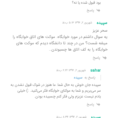
بود قبول شده یا نه؟
پاسخ
سپیده
شهریور ۲, ۱۳۹۴ ۵:۱۴ ب٫ظ
سحر عزیز
یه سوال داشتم در مورد خوابگاه. موکت های اتاق خوابگاه را
میشه شست؟ من در چند تا دانشگاه دیدم که موکت های
خوابگاه را به کف اتاق ها چسبوندن…
پاسخ
sahar
شهریور ۲, ۱۳۹۴ ۶:۲۲ ب٫ظ
پاسخ به
سپیده
سپیده جان خوش به حال شما. ما هنوز در شوک قبول نشدن به
سر می‌بریم و شما به موکتای خوابگاه فکر می‌کنید. :) خیلی
یادم نیست عزیزم ولی فکر کنم چسبیده بودن.
پاسخ
سپیده
شهریور ۲, ۱۳۹۴ ۸:۳۴ ب٫ظ