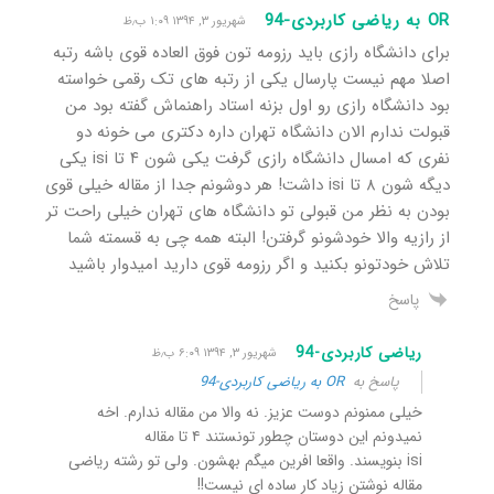
OR به ریاضی کاربردی-94
شهریور ۳, ۱۳۹۴ ۱:۰۹ ب٫ظ
برای دانشگاه رازی باید رزومه تون فوق العاده قوی باشه رتبه
اصلا مهم نیست پارسال یکی از رتبه های تک رقمی خواسته
بود دانشگاه رازی رو اول بزنه استاد راهنماش گفته بود من
قبولت ندارم الان دانشگاه تهران داره دکتری می خونه دو
نفری که امسال دانشگاه رازی گرفت یکی شون ۴ تا isi یکی
دیگه شون ۸ تا isi داشت! هر دوشونم جدا از مقاله خیلی قوی
بودن به نظر من قبولی تو دانشگاه های تهران خیلی راحت تر
از رازیه والا خودشونو گرفتن! البته همه چی به قسمته شما
تلاش خودتونو بکنید و اگر رزومه قوی دارید امیدوار باشید
پاسخ
ریاضی کاربردی-94
شهریور ۳, ۱۳۹۴ ۶:۰۹ ب٫ظ
پاسخ به
OR به ریاضی کاربردی-94
خیلی ممنونم دوست عزیز. نه والا من مقاله ندارم. اخه
نمیدونم این دوستان چطور تونستند ۴ تا مقاله
isi بنویسند. واقعا افرین میگم بهشون. ولی تو رشته ریاضی
مقاله نوشتن زیاد کار ساده ای نیست!!