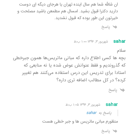
ان شالله شما هم سال اینده تهران یا هرجای دیگه ای دوست
دارید دکترا قبول بشید. امسال هم مطمعن باشید مصلحت و
خیرتون این طور بوده که قبول نشدید.
پاسخ
sahar
شهریور ۳, ۱۳۹۴ ۱:۰۰ ب٫ظ
سلام
بچه ها کسی اطلاع داره که مبانی ماتریس‌ها همون جبرخطی
که گذروندیم و فقط عنوانش عوض شده یا نه منابعی که
استادا برای تدریس این درس استفاده می‌کنند هم تغییر
کرده؟ در کل مطالب اضافه تری داره؟
پاسخ
sahar
شهریور ۳, ۱۳۹۴ ۱:۰۵ ب٫ظ
پاسخ به
sahar
منظورم مبانی ماتریس ها و جبر خطی هست
پاسخ