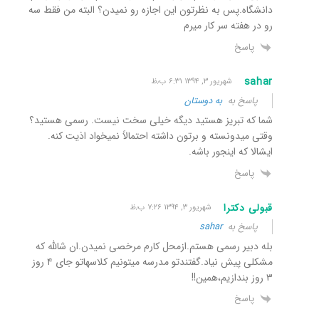
دانشگاه.پس به نظرتون این اجازه رو نمیدن؟ البته من فقط سه
رو در هفته سر کار میرم
پاسخ
sahar
شهریور ۳, ۱۳۹۴ ۶:۳۱ ب٫ظ
پاسخ به
به دوستان
شما که تبریز هستید دیگه خیلی سخت نیست. رسمی هستید؟
وقتی میدونسته و برتون داشته احتمالاً نمیخواد اذیت کنه.
ایشالا که اینجور باشه.
پاسخ
قبولی دکترا
شهریور ۳, ۱۳۹۴ ۷:۲۶ ب٫ظ
پاسخ به
sahar
بله دبیر رسمی هستم.ازمحل کارم مرخصی نمیدن.ان شالله که
مشکلی پیش نیاد.گفتندتو مدرسه میتونیم کلاسهاتو جای ۴ روز
۳ روز بندازیم،همین!!
پاسخ