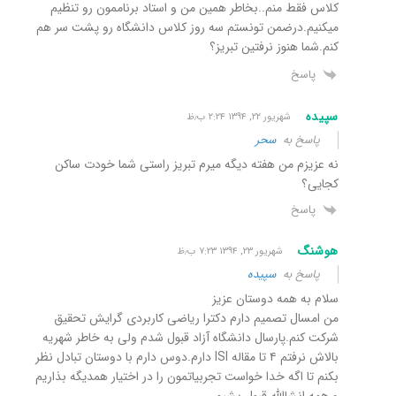
کلاس فقط منم..بخاطر همین من و استاد برناممون رو تنظیم
میکنیم.درضمن تونستم سه روز کلاس دانشگاه رو پشت سر هم
کنم.شما هنوز نرفتین تبریز؟
پاسخ
سپیده
شهریور ۲۲, ۱۳۹۴ ۲:۲۴ ب٫ظ
پاسخ به
سحر
نه عزیزم من هفته دیگه میرم تبریز راستی شما خودت ساکن
کجایی؟
پاسخ
هوشنگ
شهریور ۲۳, ۱۳۹۴ ۷:۲۳ ب٫ظ
پاسخ به
سپیده
سلام به همه دوستان عزیز
من امسال تصمیم دارم دکترا ریاضی کاربردی گرایش تحقیق
شرکت کنم.پارسال دانشگاه آزاد قبول شدم ولی به خاطر شهریه
بالاش نرفتم ۴ تا مقاله ISI دارم.دوس دارم با دوستان تبادل نظر
بکنم تا اگه خدا خواست تجربیاتمون را در اختیار همدیگه بذاریم