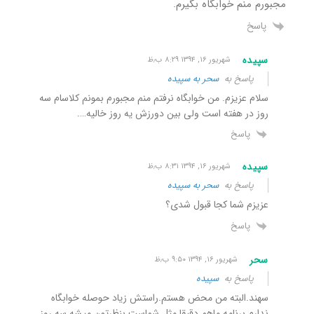
مجبورم منم خوابگاه بگیرم.
پاسخ
سپیده
شهریور ۱۶, ۱۳۹۴ ۸:۲۹ ب٫ظ
پاسخ به
سحر به سپیده
سلام عزیزم. من خوابگاه نرفتم منم مجبورم بمونم کلاسام سه
روز در هفته است ولی بین دورزش یه روز خالیه….
پاسخ
سپیده
شهریور ۱۶, ۱۳۹۴ ۸:۳۱ ب٫ظ
پاسخ به
سحر به سپیده
عزیزم شما کجا قبول شدی؟
پاسخ
سحر
شهریور ۱۶, ۱۳۹۴ ۹:۵۰ ب٫ظ
پاسخ به
سپیده
سهند.البته من محض هستم.راستش زیاد حوصله خوابگاه
ندارم.برنامه ماهم دقیقا مثل شماست.بنظرتون میشه سه روز