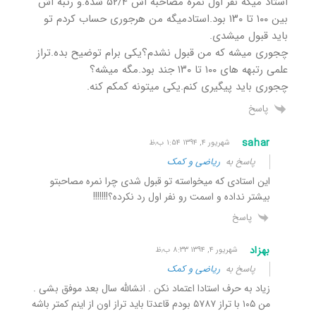
استاد میگه نفر اول نمره مصاحبه اش ۵۲/۴ شده.و رتبه اش
بین ۱۰۰ تا ۱۳۰ بود.استادمیگه من هرجوری حساب کردم تو
باید قبول میشدی.
چجوری میشه که من قبول نشدم؟یکی برام توضیح بده.تراز
علمی رتبهه های ۱۰۰ تا ۱۳۰ جند بود.مگه میشه؟
چجوری باید پیگیری کنم.یکی میتونه کمکم کنه.
پاسخ
sahar
شهریور ۴, ۱۳۹۴ ۱:۵۴ ب٫ظ
پاسخ به
ریاضی و کمک
این استادی که میخواسته تو قبول شدی چرا نمره مصاحبتو
بیشتر نداده و اسمت رو نفر اول رد نکرده؟!!!!!!!
پاسخ
بهزاد
شهریور ۴, ۱۳۹۴ ۸:۳۳ ب٫ظ
پاسخ به
ریاضی و کمک
زیاد به حرف استادا اعتماد نکن . انشالله سال بعد موفق بشی .
من ۱۰۵ با تراز ۵۷۸۷ بودم قاعدتا باید تراز اون از اینم کمتر باشه