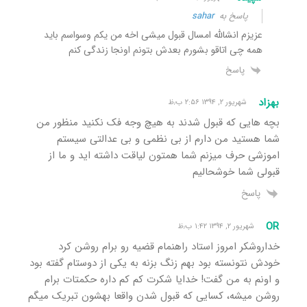
پاسخ به
sahar
عزیزم انشالله امسال قبول میشی اخه من یکم وسواسم باید
همه چی اتاقو بشورم بعدش بتونم اونجا زندگی کنم
پاسخ
بهزاد
شهریور ۲, ۱۳۹۴ ۲:۵۶ ب٫ظ
بچه هایی که قبول شدند به هیچ وجه فک نکنید منظور من
شما هستید من دارم از بی نظمی و بی عدالتی سیستم
اموزشی حرف میزنم شما همتون لیاقت داشته اید و ما از
قبولی شما خوشحالیم
پاسخ
OR
شهریور ۲, ۱۳۹۴ ۱:۴۲ ب٫ظ
خداروشکر امروز استاد راهنمام قضیه رو برام روشن کرد
خودش نتونسته بود بهم زنگ بزنه به یکی از دوستام گفته بود
و اونم به من گفت! خدایا شکرت کم کم داره حکمتات برام
روشن میشه، کسایی که قبول شدن واقعا بهشون تبریک میگم