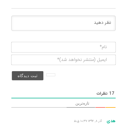
نام*
ایمیل
(منتشر
نخواهد
شد)*
17
نظرات
تازه‌ترین
هدی
آذر ۸, ۱۳۹۴ ۱۰:۳۷ ق٫ظ