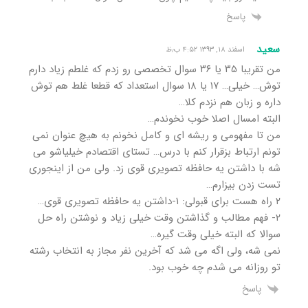
پاسخ
سعید
اسفند ۱۸, ۱۳۹۳ ۴:۵۲ ب٫ظ
من تقریبا ۳۵ یا ۳۶ سوال تخصصی رو زدم که غلطم زیاد دارم
توش… خیلی… ۱۷ یا ۱۸ سوال استعداد که قطعا غلط هم توش
داره و زبان هم نزدم کلا…
البته امسال اصلا خوب نخوندم…
من تا مفهومی و ریشه ای و کامل نخونم به هیچ عنوان نمی
تونم ارتباط بزقرار کنم با درس… تستای اقتصادم خیلیاشو می
شه با داشتن یه حافظه تصویری قوی زد. ولی من از اینجوری
تست زدن بیزارم…
۲ راه هست برای قبولی: ۱-داشتن یه حافظه تصویری قوی…
۲- فهم مطالب و گذاشتن وقت خیلی زیاد و نوشتن راه حل
سوالا که البته خیلی وقت گیره…
نمی شه، ولی اگه می شد که آخرین نفر مجاز به انتخاب رشته
تو روزانه می شدم چه خوب بود.
پاسخ