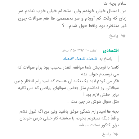
سلام بچه ها
من امسال خیلی خوندم ولی امتحانم خیلی خوب ندادم سر
زبان که وقت کم آوردم و سر تخصصی ها هم سوالات چون
غیر منتظره بود واقعا حول شدم… ؟
پاسخ
اقتصادی
اسفند ۲۰, ۱۳۹۳ ۳:۵۰ ب٫ظ
پاسخ به
اقتصاد اقتصاد اقتصاد
کاملا با فرمایش شما موافقم انقدر عجیب بود برام سوالات که
می ترسیدم جواب بدم
فکر می کردم لابد یک نکته ای هست که نمیدونم انتظار چنین
سوالاتی رو نداشتم مثل بعضی سوالهای ریاضی که سی ثانیه
برای حلش لازم بود !
مثل سوال هوش در جی مت …
بچه ها امیدوارم همگی موفق باشید ولی من اگه قبول نشم
واقعاً دیگه نمیتونم بخونم با مشغله کار خیلی درس خوندن
برای کنکور سخت میشه…
پاسخ