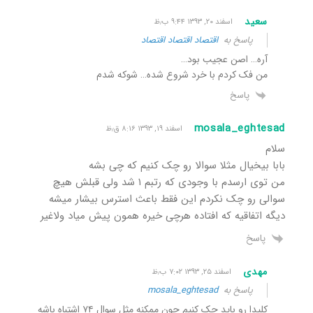
سعید
اسفند ۲۰, ۱۳۹۳ ۹:۴۴ ب٫ظ
پاسخ به
اقتصاد اقتصاد اقتصاد
آره… اصن عجیب بود…
من فک کردم با خرد شروع شده… شوکه شدم
پاسخ
mosala_eghtesad
اسفند ۱۹, ۱۳۹۳ ۸:۱۶ ق٫ظ
سلام
بابا بیخیال مثلا سوالا رو چک کنیم که چی بشه
من توی ارسدم با وجودی که رتبم ۱ شد ولی قبلش هیچ
سوالی رو چک نکردم این فقط باعث استرس بیشار میشه
دیگه اتفاقیه که افتاده هرچی خیره همون پیش میاد ولاغیر
پاسخ
مهدی
اسفند ۲۵, ۱۳۹۳ ۷:۰۲ ب٫ظ
پاسخ به
mosala_eghtesad
کلیدا رو باید چک کنیم چون ممکنه مثل سوال ۷۴ اشتباه باشه