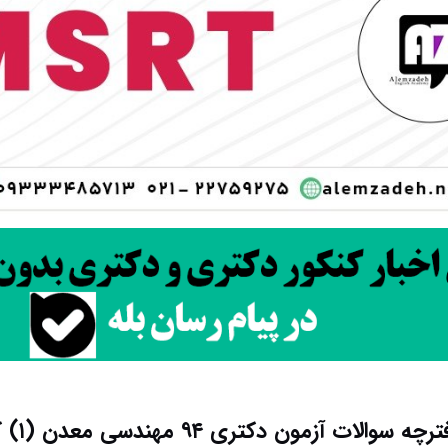
سوالات آزمون دکتری ۹۴ مهندسی معدن (۱) کد۲۳۳۵