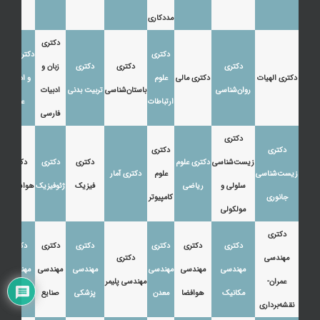
مددکاری
دکتری
دکتری
دکتری زبان
دکتری
دکتری
دکتری
زبان و
دکتری الهیات
دکتری مالی
علوم
و ادبیات
روان‌شناسی
باستان‌شناسی
تربیت بدنی
ادبیات
ارتباطات
عرب
فارسی
دکتری
دکتری
دکتری
زیست‌شناسی
دکتری علوم
دکتری
دکتری
دکتری
زیست‌شناسی
علوم
دکتری آمار
سلولی و
ریاضی
فیزیک
ژئوفیزیک
هواشناسی
جانوری
کامپیوتر
مولکولی
دکتری
دکتری
دکتری
دکتری
دکتری
دکتری
دکتری
مهندسی
دکتری
مهندسی
مهندسی
مهندسی
مهندسی
مهندسی
مهندسی
عمران-
مهندسی پلیمر
مکانیک
هوافضا
معدن
پزشکی
صنایع
نفت
نقشه‌برداری