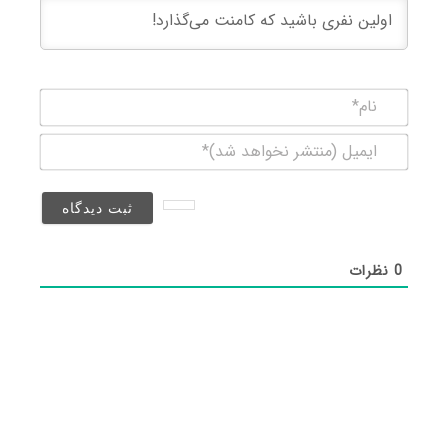
نام*
ایمیل
(منتشر
نخواهد
شد)*
0
نظرات