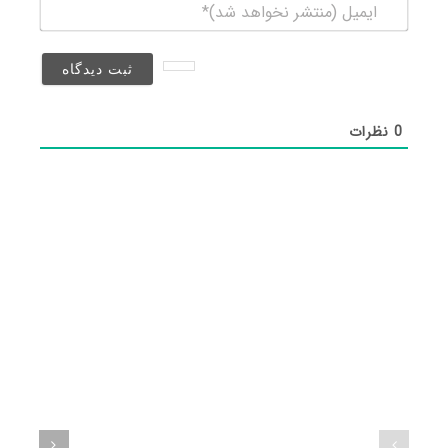
ایمیل
(منتشر
نخواهد
شد)*
0
نظرات