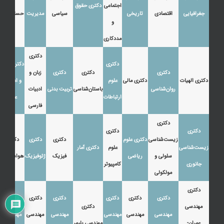
اجتماعی
دکتری حقوق
جغرافیایی
اقتصادی
تاریخی
سیاسی
مدیریت
حسابداری
و
مددکاری
دکتری
دکتری
دکتری زبان
دکتری
دکتری
دکتری
زبان و
دکتری الهیات
دکتری مالی
علوم
و ادبیات
روان‌شناسی
باستان‌شناسی
تربیت بدنی
ادبیات
ارتباطات
عرب
فارسی
دکتری
دکتری
دکتری
زیست‌شناسی
دکتری علوم
دکتری
دکتری
دکتری
زیست‌شناسی
علوم
دکتری آمار
سلولی و
ریاضی
فیزیک
ژئوفیزیک
هواشناسی
جانوری
کامپیوتر
مولکولی
دکتری
دکتری
دکتری
دکتری
دکتری
دکتری
دکتری
مهندسی
دکتری
مهندسی
مهندسی
مهندسی
مهندسی
مهندسی
مهندسی
عمران-
مهندسی پلیمر