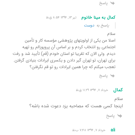
پاسخ
کمال به مینا خانوم
تیر ۱۳, ۱۳۹۴ ۸:۵۴ ق٫ظ
پاسخ به
دوست
سلام
اصلا من یکی از اولویت​های پژوهشی مؤسسه کار و تأمین
اجتماعی رو انتخاب کردم و بر اساس آن پروپوزالم رو تهیه
دیدم. ولی الان که تقریبا تو استان خودم (قم) تأیید شد و رفت
برای تهران، تو تهران گیر دادن و یکسری ایرادات بنیادی گرفتن.
تعجب می​کنم که چرا همین ایرادات رو تو قم نگرفتن؟
پاسخ
کمال
خرداد ۷, ۱۳۹۴ ۱۱:۲۹ ق٫ظ
سلام
اینجا کسی هست که مصاحبه یزد دعوت شده باشه؟
پاسخ
ali
خرداد ۷, ۱۳۹۴ ۷:۴۸ ب٫ظ