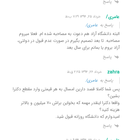
پاسخ
عامری/
خرداد ۲۵, ۱۳۹۴ ۷:۲۹ ب٫ظ
پاسخ به
عامری/
البته دانشگاه آزاد هم دعوت به مصاحبه شده ام. فعلا میروم
مصاحبه. تا بعد تصمیم بگیرم در صورت عدم قبول در دولتی،
آزاد بروم یا بمانم برای سال بعد
پاسخ
zahra
خرداد ۲۶, ۱۳۹۴ ۲:۲۵ ق٫ظ
پاسخ به
عامری/
پس شما کاملا قصد دارین امسال به هر قیمتی وارد مقطع دکترا
بشین؟
واقعا دکترا اینقدر مهمه که بخواین براش ۷۰ میلیون و بالاتر
هزینه کنید؟
امیدوارم که دانشگاه روزانه قبول شید.
پاسخ