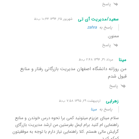
پاسخ
سعید/مدیریت آی تی
شهریور ۲۵, ۱۳۹۴ ۱۰:۴۴ ب٫ظ
پاسخ به
zahra
ممنون.
پاسخ
مینا
مرداد ۳۱, ۱۳۹۴ ۲:۴۸ ب٫ظ
من روزانه دانشگاه اصفهان مدیریت بازرگانی رفتار و منابع
قبول شدم
پاسخ
زهرایی
اردیبهشت ۲۹, ۱۳۹۵ ۷:۵۸ ب٫ظ
پاسخ به
مینا
سلام مینای عزیزم.میتونید کمی برا نحوه درس خوندن و منابع
راهنمایی ام کنید برام ایمل بفرستین.من ارشد مدیریت بازرگای
گرایش مالی هستم .کلا راهنمایی نیاز دارم با توجه به موفقیتون
کمکم کنید