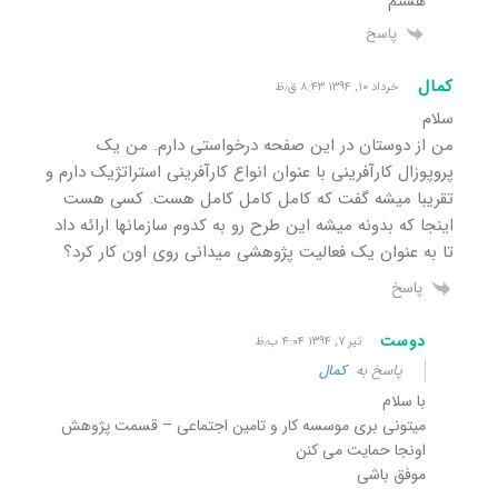
هستم
پاسخ
کمال
خرداد ۱۰, ۱۳۹۴ ۸:۴۳ ق٫ظ
سلام
من از دوستان در این صفحه درخواستی دارم. من یک
پروپوزال کارآفرینی با عنوان انواع کارآفرینی استراتژیک دارم و
تقریبا میشه گفت که کامل کامل کامل هست. کسی هست
اینجا که بدونه می​شه این طرح رو به کدوم سازمان​ها ارائه داد
تا به عنوان یک فعالیت پژوهشی میدانی روی اون کار کرد؟
پاسخ
دوست
تیر ۷, ۱۳۹۴ ۴:۰۴ ب٫ظ
پاسخ به
کمال
با سلام
میتونی بری موسسه کار و تامین اجتماعی – قسمت پژوهش
اونجا حمایت می کنن
موفق باشی