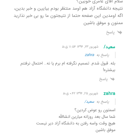
سلام آقای عامری خوبین؟
نتیجه دانشگاه آزاد هم اومد منتظر بودم بیایین و خبر بدین،
اگه اومدین این صفحه حتما از نتیجتون ما رو بی خبر نذارید
ممنون و موفق باشین
پاسخ
سعید/
شهریور ۲۳, ۱۳۹۴ ۱۱:۵۴ ق٫ظ
پاسخ به
zahra
بله. قبول شدم. تصمیم نگرفته ام برم یا نه… احتمال نرفتنم
بیشتره!
پاسخ
zahra
شهریور ۲۵, ۱۳۹۴ ۰:۴۲ ق٫ظ
پاسخ به
سعید/
اسمتون رو عوض کردین؟
شما سال بعد روزانه میارین انشاالله
هیچ وقت واسه رفتن به دانشگاه آزاد دیر نیست
موفق باشین