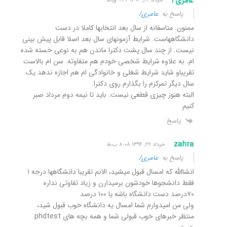
عامری/
خرداد ۲۶, ۱۳۹۴ ۹:۳۴ ق٫ظ
پاسخ به
عامری/
ممنون. متاسفانه از سال بعد انتخابها کاملا در دست
دانشگاههاست. شرایط آزمونهای سال بعد اصلا قابل پیش بینی
نیست. از چند سال پشت دکترا ماندن هم به نوعی خسته شده
ام. به علاوه شرایط شخصی خودم هم متفاوته. سن ام بالاست
تقریباو شاید شرایط شغلی و خانوادگی ام هم اجازه ندهد یک
سال دیگر تمرکزم را بگذارم روی دکترا.
البته هنوز چیزی قطعی نیست. باید تا نیمه دوم مرداد صبر
کنیم
پاسخ
zahra
خرداد ۲۶, ۱۳۹۴ ۸:۰۸ ب٫ظ
پاسخ به
عامری/
انشاالله که امسال قبول میشید، الانم تقریبا دانشگاهها درجه ۱
فقط دانشجوها خودشون برمیدارن و زیاد تفاوتی نداره
۷۰درصد دست دانشگاه باشه یا ۱۰۰ درصد
ولی من امیدوارم شما امسال یه دانشگاه خوب قبول شید،
منتظر خبرهای خوب قبولی شما و همه بچه های phdtest