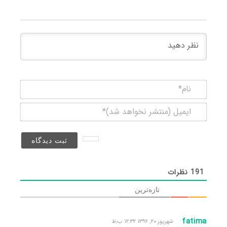
نام*
ایمیل
(منتشر
نخواهد
شد)*
191
نظرات
تازه‌ترین
fatima
شهریور ۲۰, ۱۳۹۶ ۱۲:۳۲ ب٫ظ