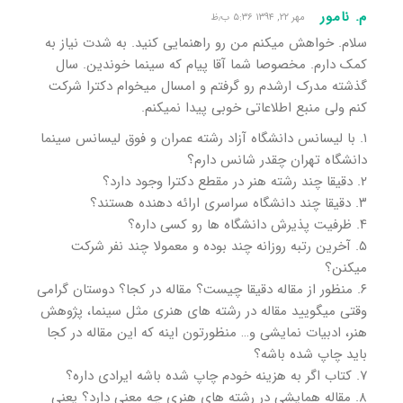
م. نامور
مهر ۲۲, ۱۳۹۴ ۵:۳۶ ب٫ظ
سلام. خواهش میکنم من رو راهنمایی کنید. به شدت نیاز به
کمک دارم. مخصوصا شما آقا پیام که سینما خوندین. سال
گذشته مدرک ارشدم رو گرفتم و امسال میخوام دکترا شرکت
کنم ولی منبع اطلاعاتی خوبی پیدا نمیکنم.
۱. با لیسانس دانشگاه آزاد رشته عمران و فوق لیسانس سینما
دانشگاه تهران چقدر شانس دارم؟
۲. دقیقا چند رشته هنر در مقطع دکترا وجود دارد؟
۳. دقیقا چند دانشگاه سراسری ارائه دهنده هستند؟
۴. ظرفیت پذیرش دانشگاه ها رو کسی داره؟
۵. آخرین رتبه روزانه چند بوده و معمولا چند نفر شرکت
میکنن؟
۶. منظور از مقاله دقیقا چیست؟ مقاله در کجا؟ دوستان گرامی
وقتی میگویید مقاله در رشته های هنری مثل سینما، پژوهش
هنر، ادبیات نمایشی و… منظورتون اینه که این مقاله در کجا
باید چاپ شده باشه؟
۷. کتاب اگر به هزینه خودم چاپ شده باشه ایرادی داره؟
۸. مقاله همایشی در رشته های هنری چه معنی دارد؟ یعنی