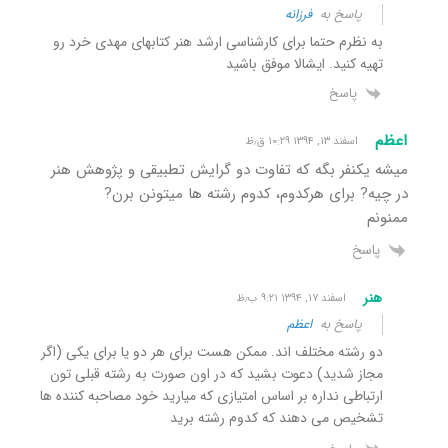
پاسخ به
فرزانه
به نظرم حتما برای کارشناسی ارشد هنر کتابهای مهدی خرد رو
تهیه کنید. ایشالا موفق باشید
پاسخ
اعظم
اسفند ۱۳, ۱۳۹۴ ۱۰:۲۹ ق٫ظ
میشه یکنفر بگه که تفاوت دو گرایش تطبیقی و پژوهش هنر
در چیه? برای هرکدوم، کدوم رشته ها میتونن برن?
ممنونم
پاسخ
هنر
اسفند ۱۷, ۱۳۹۴ ۹:۲۱ ب٫ظ
پاسخ به
اعظم
دو رشته مختلف اند. ممکن هست برای هر دو یا برای یکی (اگر
مجاز شدید) دعوت بشید که در اون صورت به رشته قبلی تون
ارتباطی نداره بر اساس امتیازی که میارید خود مصاحبه کننده ها
تشخیص می دهند که کدوم رشته برید