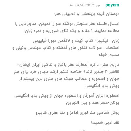
payam
مهر ۲۹, ۱۳۹۴ ۱۱:۵۶ ب٫ظ
دوستان گروه پژوهشی و تطبیقی هنر:
امسال فلسفه هنر سنجش نوشته سوال نمیدن. منابع ذیل را
مطالعه نمایید. ۱ مقاله و یک کتای ضروریه و نمره زبان:
زبان= نیکپور+ کتاب کیت و لانگمن دبورا فیلیپس
استعداد= سوالات کنکور های گذشته و کتاب مهندس وکیلی و
مسیح خواه
تاریخ هنر= دائره المعارف هنر پاکباز و نقاشی ایران ایشان+
نقاشی ۲ جلدی اژند+ خلاصه کنکور ارشد مهدی خرد برای هنر
جهان و اسطوره و مطالب سبک های هنری قرن بیستم از
ویکی پدیا انگلیسی
اسطوره ایران آموزگار و اسطوره جهان از ویکی پدیا انگلیسی
یونان-مصر هند و بین النهرین
روش شناسی هنر لوری ادامز و نقد هنری شاپیرو
نقد ادبی شمیسا