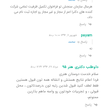
هرسال سازمان سنجش تو فراخوان تکمیل ظرفیت تمامی شرکت
کننده های دکترا اعم از مجاز و غیر مجاز رو اجازه ثبت نام می
داد،
پاسخ
payam
شهریور ۷, ۱۳۹۴ ۱۰:۰۰ ب٫ظ
پاسخ به
محمد
نه
پاسخ
داوطلب دکتری هنر ٩۵
مرداد ۲۷, ۱۳۹۴ ۱۲:۳۲ ب٫ظ
سلام خدمت دوستان هنری
فردا اعلام نتایج هستش و انشاله همه تون قبول هستین
فقط لطف کنید قبول شدین رتبه تون ،درصدتاتون ، محل
قبولی ، و تجربیات خودتون رو واسه ماهم بذارین
ممنونم،
پاسخ