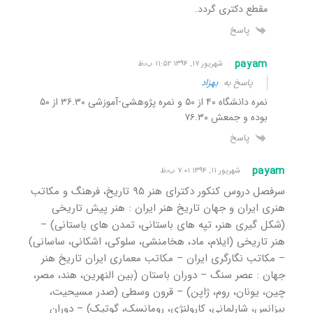
مقطع دکتری گردد.
پاسخ
payam
شهریور ۱۷, ۱۳۹۴ ۱۱:۵۲ ب٫ظ
پاسخ به
بهزاد
نمره دانشگاه ۴۰ از ۵۰ و نمره پژوهشی-آموزشی ۳۶.۳۰ از ۵۰
بوده و جمعش ۷۶.۳۰
پاسخ
payam
شهریور ۱۱, ۱۳۹۴ ۷:۰۱ ب٫ظ
سرفصل دروس کنکور دکترای هنر ۹۵ تاریخ، فرهنگ و مکاتب
هنری ایران و جهان تاریخ هنر ایران : هنر پیش تاریخی
(شکل گیری هنر، تپه های باستانی، تمدن های باستانی) –
هنر تاریخی (ایلام، ماد، هخامنشی، سلوکی، اشکانی، ساسانی)
– مکاتب نگارگری ایران – مکاتب معماری ایران تاریخ هنر
جهان : عصر سنگ – دوران باستان (بین النهرین، هند، مصر،
چین، یونان، روم، ژاپن) – قرون وسطی (صدر مسیحیت،
بیزانس، شارلمانی، کارولنژی، رومانسک، گوتیک) – دوران