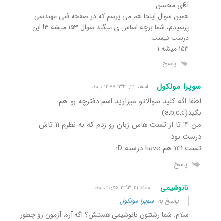
آقای محسن
همین سوال اینجا هم می پرسم که در صفحه فنی مهندسی
پرسیدم، شما برچه اساس ی میگید سوال ۱۵۳ میشه ۳! این
درست نیست
۱۵۳ میشه ۱
پاسخ
سوپرا مولکول
اسفند ۲۱, ۱۳۹۳ ۱۲:۴۷ ب٫ظ
لطفا اگه کلید سوالاتو میزارید اسم دفترچه رو هم
بگید(a,b,c,d)
من ۱۴ تا از تست هاس زبان رو زدم که به نظرم ۱۱ تاش
درست بود
تست ۱۳۱ هم have درسته D:
پاسخ
نانوشیمی
اسفند ۲۱, ۱۳۹۳ ۱۰:۵۶ ب٫ظ
پاسخ به
سوپرا مولکول
سلام. شما رشتتون نانوشیمی هستش؟ اگه آره، آزمون رو چطور