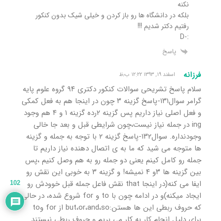
نکنه
بلکه در دانشگاه ها رو باز کردن و خیلی شیک بدون کنکور
رفتیم دکتر شدیم !!!
:-D
پاسخ
فرزانه
اسفند ۱۹, ۱۳۹۳ ۱۲:۲۲ ب٫ظ
سلام پاسخ تشریحی سوالات کنکور دکتری ۹۴ گروه علوم پایه
گرامر سوال۱۳۱-پاسخ گزینه ۳ چون در اینجا هم به فعل کمکی
و فعل اصلی نیاز داریم پس گزینه ۲رده گزینه ۱ و ۴ هم وجود
ing در جمله نیاز نیست،چون شرایطی قبل و بعد جا خالی
وجودنداره. سوال۱۳۲-پاسخ گزینه ۲ با توجه به جمله و گزینه
ها متوجه می شید که ما به ی اتصال دهنده نیاز داریم تا
جمله رو کامل کینم یعنی دو جمله رو به هم وصل کنیم ،پس
بین گزینه ها ۳و ۴ نمیشه! و گزینه ۳ به خوبی این نقش رو
ایفا می کنه(در اینجا that نقش فاعل جمله قبل خوودش رو
102
ایجاد میکنه)و در ادامه چون با to و for شروع شده، در حالی
که حروف ربطی این ها هستن:but،or،and،so از for وto
برای دلیل انجام کار به کار می بریم و حروف ربطی نیستند