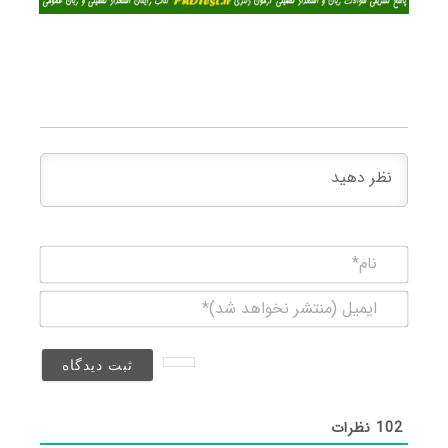
نام*
ایمیل
(منتشر
نخواهد
شد)*
102
نظرات