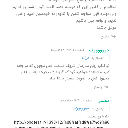
منظورم از گفتن این که درسته قصد نامید کردن شما رو ندارم
ولی بهتره قبل مواجه شدن با نتایج به خودمون امید واهی
ندیم، و واقع بین باشیم
موفق باشید
پاسخ
جوووووواب
اسفند ۲۰, ۱۳۹۳ ۱۲:۲۸ ب٫ظ
پاسخ به
فرزانه
تو کتاب زبان مدرسان شریف قسمت فعل مجهول که مراجعه
کنید مشاهده خواهید کرد که گزینه ۲ صحیحه.بعد از فعل
مجهول فعل به صورت مصدر با to میاد
پاسخ
محسن
اسفند ۲۰, ۱۳۹۳ ۴:۰۸ ب٫ظ
پاسخ به
جوووووواب
اینجا رو ببینید:
http://phdtest.ir/1393/12/%d8%af%d8%a7%d9%86