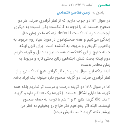
محسن
اسفند ۲۰, ۱۳۹۳ ۷:۲۱ ب٫ظ
پاسخ به
زمین شناسی اقتصادی
در سوال ۱۳۱ دو جواب داریم که از نظر گرامریِ صرف، هر دو
صحیح هستند اما با توجه به کانتکست یکی نسبت به دیگری
ارجحیت داره. کانتکست default اینه که ما در زمان حال
زندگی می‌کنیم و همه صحبتهامون در مورد سپاه روم مربوط به
واقعیتی تاریخی و مربوط به گذشته است. برای قبول اینکه
جمله خارج از این کانتکست هست نیاز به دلیل و قرینه داریم.
دوم اینکه بحث نقش اجتماعی زنان بحثی تازه و مربوط به
زمان معاصر هست.
البته اینکه این سوال بدون در نظر گرفتن هیچ کانتکستی و از
نظر گرامری صرف، دو گزینه صحیح داره میتونه یک ایراد باشه.
اما در سوال ۱۳۸ دو گزینه درست و درست تر نداریم بلکه همه
گزینه ها دارای اشکال هستند. (گزینه۱ یک so کم داره و گزینه
۲ یک did گزینه های ۳ و ۴ هم با توجه به جمله صحیح
نیستند. البته اگر بخواهیم فکر طراح رو بخونیم به نظر من
بیشتر نکته گزینه ۲ مد نظرش بوده)
پاسخ