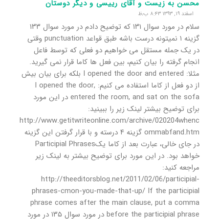
محسن به زیست و آقای رییسی و دیگر دوستان
اسفند ۱۹, ۱۳۹۳ ۸:۴۳ ب٫ظ
سلام در مورد سوال ۱۳۱ که توضیح دادم در مورد سوال ۱۳۳
گزینه ۱ نمیتونه درست باشه طبق قواعد punctuation وقتی
در یک جمله مستقل می خواهیم دو فعلی که توسط فاعل
انجام گرفته را بیان کنیم، بین فعل ها کاما قرار نمی گیرید.
مثلا: I opened the door and entered بلکه برای بیان بیش
از دو فعل از کاما استفاده می کنیم: I opened the door,
entered the room, and sat on the sofa در این مورد
برای توضیح بیشتر لینک زیر را ببینید:
http://www.getitwriteonline.com/archive/020204whenc
ommabfand.htm گزینه ۴ درسته و با قرار گرفتن این گزینه
در جای خالی، عبارت بعد از کاما یکParticipial Phrases
خواهد بود. در این مورد برای توضیح بیشتر به لینک زیر
مراجعه کنید:
http://theeditorsblog.net/2011/02/06/participial-
phrases-cmon-you-made-that-up/ If the participial
phrase comes after the main clause, put a comma
before the participial phrase در مورد سوال ۱۳۵ در مورد