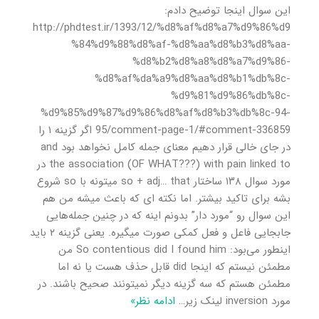
این سوال اینجا توضیح دادم:
http://phdtest.ir/1393/12/%d8%af%d8%a7%d9%86%d9
%84%d9%88%d8%af-%d8%aa%d8%b3%d8%aa-
%d8%b2%d8%a8%d8%a7%d9%86-
%d8%af%da%a9%d8%aa%d8%b1%db%8c-
%d9%81%d9%86%db%8c-
%d9%85%d9%87%d9%86%d8%af%d8%b3%db%8c-94-
95/comment-page-1/#comment-336859 اگر گزینه ۱ را
در جای خالی قرار دهیم معنای جمله کامل نخواهد بود and
the association (OF WHAT???) with pain linked to در
مورد سوال ۱۳۸ ساختار so + adj… that میتونه با so شروع
بشه برای تاکید بیشتر. اما نکته ای که باعث میشه من هم
این سوال رو “مورد دار” بدونم اینه که در چنین جمله‌‌هایی
جابجایی فاعل و فعل کمکی صورت میگیره. یعنی گزینه ۲ باید
اینطور می‌بود: So contentious did I found him من
مطمئن نیستم که اینجا did قابل حذف هست یا نه اما
مطمئن هستم که سه گزینه دیگر نمیتونند صحیح باشند. در
مورد inversion لینک زیر
…
ادامه نظر»