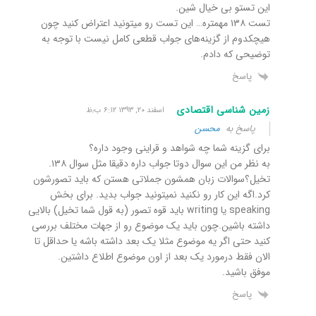
این تستو بی خیال شین.
تست ۱۳۸ مهمتره… این تست رو میتونید اعتراض کنید چون
هیچکدوم از گزینه‌های جواب قطعی کامل نیست با توجه به
توضیحی که دادم.
پاسخ
زمین شناسی اقتصادی
اسفند ۲۰, ۱۳۹۳ ۶:۱۲ ب٫ظ
پاسخ به
محسن
برای گزینه شما چه شواهد و قراینی وجود داره؟
به نظر من این سوال دوتا جواب داره دقیقا مثل سوال ۱۳۸.
تخیل؟سوالات زبان همشون جملاتی هستن که باید تصورشون
کرد.اگه این کار رو نکنید نمیتونید جواب بدید. برای بخش
speaking یا writing باید قوه تصور (به قول شما تخیل) بالایی
داشته باشین.چون باید یک موضوع رو از جهات مختلف بررسی
کنید حتی اگر یه موضوع مثلا یک بعد داشته باشه یا حداقل تا
الان فقط درمورد یک بعد از اون موضوع اطلاع داشتین.
موفق باشید.
پاسخ