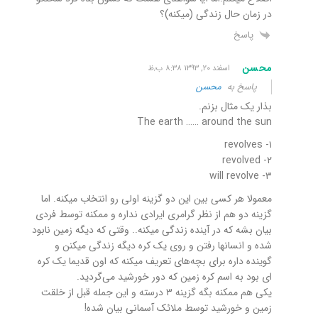
در زمان حال زندگی (میکنه)؟
پاسخ
محسن
اسفند ۲۰, ۱۳۹۳ ۸:۳۸ ب٫ظ
پاسخ به
محسن
بذار یک مثال بزنم.
The earth …… around the sun
۱- revolves
۲- revolved
۳- will revolve
معمولا هر کسی بین این دو گزینه اولی رو انتخاب میکنه. اما
گزینه دو هم از نظر گرامری ایرادی نداره و ممکنه توسط فردی
بیان بشه که در آینده زندگی میکنه.. وقتی که دیگه زمین نابود
شده و انسانها رفتن و روی یک کره دیگه زندگی میکنن و
گوینده داره برای بچه‌های تعریف میکنه که اون قدیما یک کره
ای بود به اسم کره زمین که دور خورشید می‌گردید.
یکی هم ممکنه بگه گزینه ۳ درسته و این جمله قبل از خلقت
زمین و خورشید توسط ملائک آسمانی بیان شده!