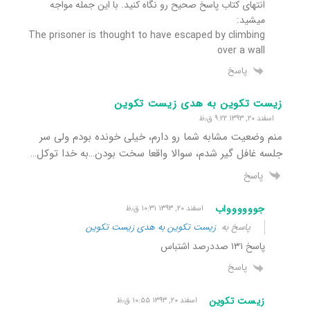
انتهای کتاب پاسخ صحیح رو نگاه کنید. با این جمله مواجه
میشید:
The prisoner is thought to have escaped by climbing
over a wall
پاسخ
زیست تکوین به هدی زیست تکوین
اسفند ۲۰, ۱۳۹۳ ۹:۲۲ ق٫ظ
منم وضعیت مشابه شما رو دارم، خیلی خونده بودم ولی سر
جلسه غافل گیر شدم، سوالا واقعا سخت بودن…به خدا توکل…
پاسخ
جوووووواب
اسفند ۲۰, ۱۳۹۳ ۱۰:۳۱ ق٫ظ
پاسخ به
زیست تکوین به هدی زیست تکوین
پاسخ ۱۳۱ صددرصد اشتباس
پاسخ
زیست تکوین
اسفند ۲۰, ۱۳۹۳ ۱۰:۵۵ ق٫ظ