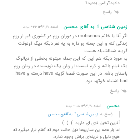
دادید؟راضی بودید؟
پاسخ
زمین شناسی 1 به آقای محسن
اسفند ۲۰, ۱۳۹۳ ۲:۴۶ ب٫ظ
اگر آقا یا خانم mohsenus در دوران روم در کشوری غیر از روم
زندگی کنه و این جمله رو داره به یه نفر دیگه میگه اونوقت
گزینه شمااشتباه هست.
یه مورد دیگه هم این که این جمله میتونه بخشی از دیالوگ
یک فیلم باشه و لازم نیست از زبان یک نویسنده در زمان روم
باستان باشه. در این صورت قطعا گزینه have درسته و have
had اشتباه خوتهد بود.
پاسخ
محسن
اسفند ۲۰, ۱۳۹۳ ۴:۰۸ ب٫ظ
پاسخ به
زمین شناسی 1 به آقای محسن
آفرین تخیل قوی ای دارید :) :) :)
اما باز همه این سناریوها ذیل حالت دوم که گفتم قرار میگیره که
هیچ دلیل و قرینه‌ای براش وجود نداره.