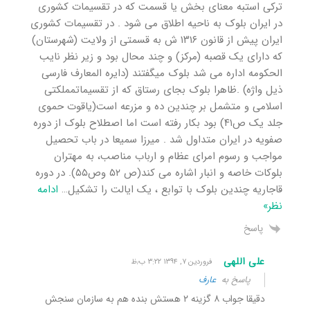
ترکی استبه معنای بخش یا قسمت که در تقسیمات کشوری
در ایران بلوک به ناحیه اطلاق می شود . در تقسیمات کشوری
ایران پیش از قانون ۱۳۱۶ ش به قسمتی از ولایت (شهرستان)
که دارای یک قصبه (مرکز) و چند محال بود و زیر نظر نایب
الحکومه اداره می شد بلوک میگفتند (دایره المعارف فارسی
ذیل واژه) .ظاهرا بلوک بجای رستاق که از تقسیماتمملکتی
اسلامی و متشمل بر چندین ده و مزرعه است(یاقوت حموی
جلد یک ص۴۱) بود بکار رفته است اما اصطلاح بلوک از دوره
صفویه در ایران متداول شد . میرزا سمیعا در باب تحصیل
مواجب و رسوم امرای عظام و ارباب مناصب، به مهتران
بلوکات خاصه و انبار اشاره می کند(ص ۵۲ وص۵۵). در دوره
قاجاریه چندین بلوک با توابع ، یک ایالت را تشکیل
…
ادامه
نظر»
پاسخ
علی اللهی
فروردین ۷, ۱۳۹۴ ۳:۲۲ ب٫ظ
پاسخ به
عارف
دقیقا جواب ۸ گزینه ۲ هستش بنده هم به سازمان سنجش