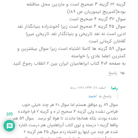
گزینه ۲۲ گزینه ۳ صحیح است و ماردین محل مناقشه
بوده(کمبریج تیموریان ص ۱۸۹)
سوال ۳۲ گزینه ۴ صحیح است
سوال ۴۵ گزینه ۴ صحیح است زیرا آخوندزاده بنیانگذار نفد
ادبی است نه نفد تاریخی و بنیانگذار نفد تاریخی میرزا
آفاخان کرمانی است
سوال ۵۹ گزینه ها کاملا اشتباه است زیرا سوال بیشترین و
کمترین اعضا عادی را خواسته
به صفحه ۴۰۶ کتاب ابراهامیان ایران بین ۲ انقلاب رجوع کنید
پاسخ
رضا
اسفند ۲۸, ۱۳۹۳ ۷:۴۸ ب٫ظ
پاسخ به
احمد
سوال ۸۹ رو موافق هستم اما سوال ۲۰ هر چند خیلی خوب
طراحی نشده ولی گزینه ۴ صحیح تر ه و گزینه ۲ فرا خوانده
105
نشده بودند بلکه همانجا ماندند تا هولا کو برسد . سوال ۵۹ هم
واقعا گزینه ۱ درسته و توی کتاب آبراهامیان هم درست اشاره
شده هر چند من اینها رو اشتباه زدم سوال ۴۵ هم گزینه ۲