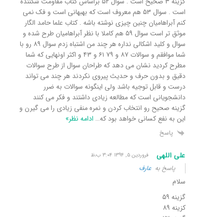
گزینه ۳ صحیح است . سوال ۵۲ براساس کتاب مقاومت شکننده
است . سوال ۵۳ هم معروف است که بهبهانی است و فک نمی
کنم آبراهامیان چنین چیزی نوشته باشه . کتاب علما حامد الگار
موثق تر است سوال ۵۹ هم کاملا با نظر آبراهامیان طرح شده و
سوال و کلید اشکالی نداره هر چند من اشتباه زدم سوال ۸۹ رو با
شما موافقم و سوالات ۸۷ و ۷۹ ۶۱ و ۴۳ و اکثر اونهایی که شما
مطرح کردید نشان می دهد که طراحان سوال از طرح سوالات
دقیق و بدون حرف و حدیث پیروی نکردند هر چند می تواند
درست و قابل توجیه باشد ولی اینگونه سوالات به ضرر
دانشجویانی است که مطالعه زیادی داشتند و فکر می کنند
گزینه صحیح رو انتخاب کردن و نمره منفی زیادی را می گیرن و
این به نفع کسانی خواهد بود که
…
ادامه نظر»
پاسخ
علی اللهی
فروردین ۵, ۱۳۹۴ ۳:۰۴ ب٫ظ
پاسخ به
عارف
سلام
گزینه ۵۹
کزینه ۸۹