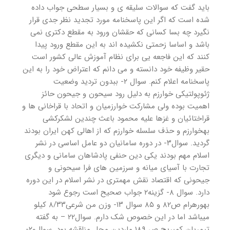
باید گفت که سوالات سلیقه ی و بسیار سطحی جواب داده
شده است که اگر این پاسخنامه مورد تجدید نظر جدی قرار
نگیرد چه بسا کسانی که حقشان ورود به مقطع دکتری نمی
باشد و اساسا زحمتی نکشیده اند به این مقطع ورود پیدا
کنند که این فاجعه یی برای نظام آموزش عالی کشور است
حقیر وظیفه خود دانسته و می دانم که اعتراض خود را به این
پاسخنامه اعلام کنم. سوال ۲- ببدون تردید وضعیت
ژئوپولتیکی خوارزم به دلیل رود سیحون و جیحون حائز
اهمیت بوده ولی مشارکت خوارزمیان و اتحاد با قراخانی ها و
قراختائیان و غزها علیه محمود باعث چندین لشکرکشی
بهخوارزم و حذف سلسله خوارزم که از اهالی کهن ایران بودند
گردید. سوال۳- در دوره سامانیان دو عامل اساسی در نشر
اسلام مهم بودند یکی دین حنفی پادشاهان سامانی و دیگری
تجارت با آسیای میانه و سرزمین های فرا سیحونی و
جیحونی که اقتصاد نقش مهمتری در نشر اسلام در این دوره
دارد. سوال ۸- گزینه۲ جواب صحیح است رجوع شود
بهورهرام ص۸۲ و ۸۵ سوال ۱۳- وزن من شرعی۸/۳۳ کیلو
میباشد اما در این خصوص شک دارم. سوال۲۲ – به گفته
تیمریان کمبریج ص ۱۸۹ ماردین محل مناقشه بود. سوال۲۰-