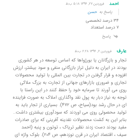
احمد
فروردین ۲۷, ۱۳۹۴ ۵:۱۸ ب٫ظ
پاسخ به
حسن
۳۴ درصد تخصصی
۷ درصد استعداد
پاسخ
عارف
فروردین ۶, ۱۳۹۴ ۶:۲۸ ب٫ظ
تجار و بازرگانان یا بورژواها که اساس توسعه در هر کشوری
بودند در ایران به دلیل تراز بازرگانی منفی و سود بیشتر، ارزش
افزوده و قرار گرفتن در تجارت بین المللی با تولید محصولات
تجاری و ضروری بازارهای جهانی از تجارت به بزرگ ملاکی
روی می آورند تا سرمایه خود را حفظ کنند در این راستا با
توجه به نیاز دبار به پول نقد واگذاری املاک به صورت فزاینده
ای در حال رشد بود(سیاح، ص ۴۷۲). بسیاری از تجار باید به
تولید محصولی روی می اوردند که سودآوری بیشتری داشت…
بنابر این به کشت محصولات نقدینه آفرینی که برای صادرات
مفید بودند دست زدند نظیر تریاک ، توتون و پنبه (احمد
سیف ، اقتصاد ایران در قرن نوزدهم، ص ۲۰۴). بلوک واژه ای