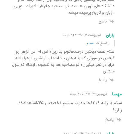
دانشگاه های تهران هستند. تو مصاحبه جغرافیا. ادبیات . عربی
. زبان و تاریخ پرسیده میشه.
پاسخ
باران
اردیبهشت ۳, ۱۳۹۴ ۲:۴۲ ب٫ظ
پاسخ به
سحر
سلام لطف میکنین درصدهاتونو بذارین؟ اس ام اس الزهرا رو
گرفتین درصورتی که رتبه های بالا انتخاب اولشون الزهرا باشه
مزایا در نظر میگیرن؟ تو مصاحبه هم به نفعتونه. ایشالا که قبول
میشین
پاسخ
مهسا
فروردین ۲۷, ۱۳۹۴ ۷:۰۵ ب٫ظ
سلام با رتبه ۳۰۹کجا دعوت میشم تخصصی ۲۵/استعداد۸/
زبان۶
پاسخ
باران
اردیبهشت ۲, ۱۳۹۴ ۱۱:۱۷ ب٫ظ