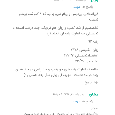
پاسخ به
مهسا
غیرانتفاعی، پردیس و پیام نورو بزنید که ۴ کدرشته بیشتر
نیست
تخصصیم از شما کمتره و زبان هم نزدیک. چند درصد استعداد
تحصیلی چه تفاوت رتبه ای ایجاد کرد!
رتبه ۹۲
زبان انگلیسی ۷/۷۸
استعدادتحصیلی ۴۳/۳۳
تخصصی ۲۳/۷۰
جالبه که تفاوت رتبه های دو رقمی و سه رقمی در حد همین
چند درصدهاست.. تجربه ای برای سال بعد هممون :)
پاسخ
مشاور
اردیبهشت ۴, ۱۳۹۴ ۰:۵۱ ق٫ظ
پاسخ به
مهسا
سلام
متأسفانه شانستان برای دعوت به مصاحبه زیاد نیست.