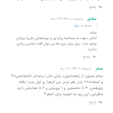
پاسخ
مشاور
اردیبهشت ۵, ۱۳۹۴ ۹:۳۹ ب٫ظ
پاسخ به
بیتا
سلام
امکان دعوت به مصاحبه پیام نور و غیرانتفاعی تقریبا برایتان
وجود دارد. برای سایر دوره ها می توان گفت شانس زیادی
ندارید.
پاسخ
سحر
اردیبهشت ۳, ۱۳۹۴ ۹:۱۲ ب٫ظ
سلام ممنون از راهنمایتون، باران جان درصدام :اختصاصی۳۸
و استعداد۲۷ زبان هم نزدم. من الزهرا رو اول زدم ۱ مقاله
پژوهشی، ۳ تا تخصصی و ۱ ترویجی و ۶ تا همایشی دارم
بنظرتون این رزو مه خوبیه برای الزهرا؟
پاسخ