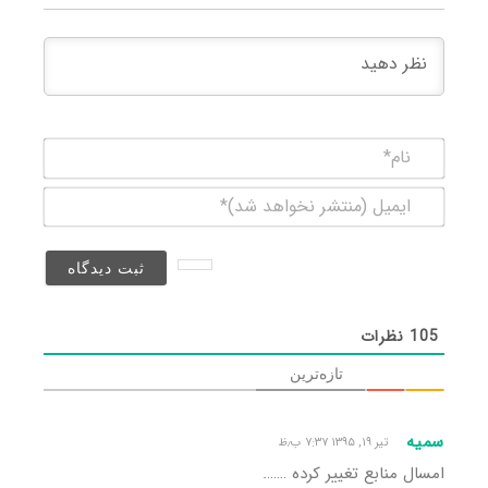
نام*
ایمیل
(منتشر
نخواهد
شد)*
105
نظرات
تازه‌ترین
سمیه
تیر ۱۹, ۱۳۹۵ ۷:۳۷ ب٫ظ
امسال منابع تغییر کرده …….