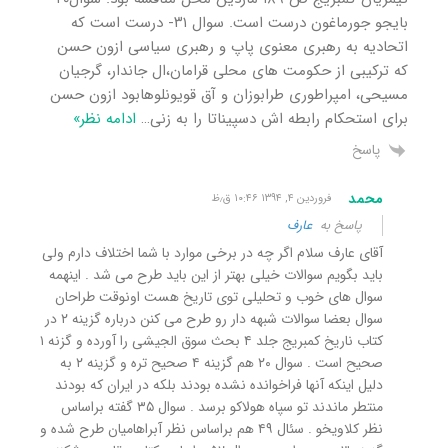
بایجو جورماغون درست است. سوال ۳۱- درست است که
اتحادیه به رهبری معنوی پاپ و رهبری سیاسی ازون حسن
که ترکیبی از حکومت های محلی قرامان،ال جاندار، گرجیان
مسیحی، امپراطوری طرابوزان و آق قویونلوهابود ازون حسن
برای استحکام رابطه اش دسپیناتا را به زنی
…
ادامه نظر»
پاسخ
محمد
فروردین ۴, ۱۳۹۴ ۱۰:۴۶ ق٫ظ
پاسخ به
عارف
آقای عارف سلام اگر چه در برخی موارد با شما اختلاف دارم ولی
باید بگویم سوالات خیلی بهتر از این باید طرح می شد . اینهمه
سوال های خوب و تحلیلی توی تاریخ هست اونوقت طراحان
سوال بعضا سوالات شبهه دار رو طرح می کنن درباره گزینه ۲ در
کتاب ناریخ کمبریج جلد ۴ بحث سوق الجیشی را آورده و گزنه ۱
صحیح است . سوال ۲۰ هم گزینه ۴ صحیح تره و گزینه ۲ به
دلیل اینکه آنها فراخوانده نشده بودند بلکه در ایران که بودند
منتطر ماندند تو سپاه هولاکو برسد . سوال ۳۵ گفته براساس
نظر کلاویخو . سئال ۴۹ هم براساس نظر آبراهامیان طرح شده و