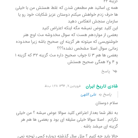
گزینه ۲۲
همه ی اساتید هم مطمعن شدن که غلط هستش من با خیلی
ها حرف زدم خواهش میکنم دوستان عزیز شکایات خود رو یا
سازمان سنجش انعکاس دهید
این کلید عوض نمیشه مگه اینکه اعتراض کنید
بعضی از مواردهم هست که سوال مخدوشه مث اوج هنر
خوشنویسی که میتونه هر گزینه ای صحیح باشه زیرا محدوده
زمانی سوال اصلا مشخص نشده؟؟؟
بعضی ها هم ۳ تا جواب صحیح داره مث گزینه ۳۲ که گزینه ۱
و ۴ و۲ همگی صحیح هستش
پاسخ
شادی تاریخ ایران
فروردین ۷, ۱۳۹۴ ۱:۲۸ ب٫ظ
پاسخ به
علی اللهی
سلام دوستان
به نظر شما بعداز اعتراض کلید سوالا عوض میشه ؟ من خیلی
نگرانم . اصلا سوالا خیلی سلیقه ای بود و بعضی ها هم هر
گزینه ای میشد باشه .
حالا باید چه کنیم ؟ مثل سال گذشته دوباره کسی توجه نمی