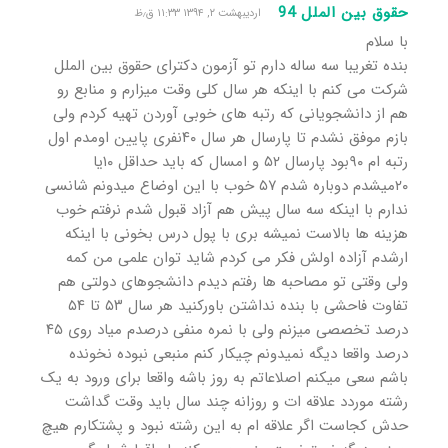
حقوق بین الملل 94
اردیبهشت ۲, ۱۳۹۴ ۱۱:۳۳ ق٫ظ
با سلام
بنده تغریبا سه ساله دارم تو آزمون دکترای حقوق بین الملل
شرکت می کنم با اینکه هر سال کلی وقت میزارم و منابع رو
هم از دانشجویانی که رتبه های خوبی آوردن تهیه کردم ولی
بازم موفق نشدم تا پارسال هر سال ۴۰نفری پایین اومدم اول
رتبه ام ۹۰بود پارسال ۵۲ و امسال که باید حداقل ۱۰یا
۲۰میشدم دوباره شدم ۵۷ خوب با این اوضاع میدونم شانسی
ندارم با اینکه سه سال پیش هم آزاد قبول شدم نرفتم خوب
هزینه ها بالاست نمیشه بری با پول درس بخونی با اینکه
ارشدم آزاده اولش فکر می کردم شاید توان علمی من کمه
ولی وقتی تو مصاحبه ها رفتم دیدم دانشجوهای دولتی هم
تفاوت فاحشی با بنده نداشتن باورکنید هر سال ۵۳ تا ۵۴
درصد تخصصی میزنم ولی با نمره منفی درصدم میاد روی ۴۵
درصد واقعا دیگه نمیدونم چیکار کنم منبعی نبوده نخونده
باشم سعی میکنم اصلاعاتم به روز باشه واقعا برای ورود به یک
رشته موردد علاقه ات و روزانه چند سال باید وقت گداشت
حدش کجاست اگر علاقه ام به این رشته نبود و پشتکارم هیچ