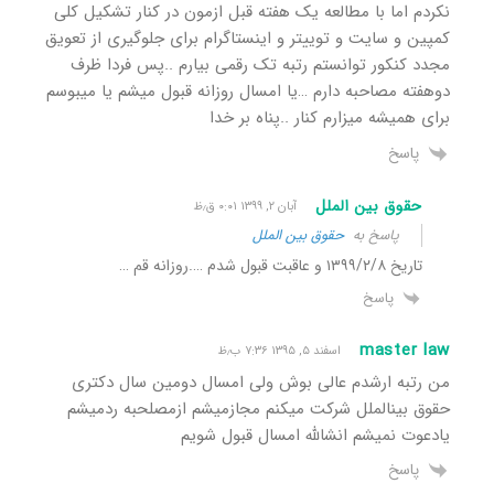
نکردم اما با مطالعه یک هفته قبل ازمون در کنار تشکیل کلی
کمپین و سایت و توییتر و اینستاگرام برای جلوگیری از تعویق
مجدد کنکور توانستم رتبه تک رقمی بیارم ..پس فردا ظرف
دوهفته مصاحبه دارم …یا امسال روزانه قبول میشم یا میبوسم
برای همیشه میزارم کنار ..پناه بر خدا
پاسخ
حقوق بین الملل
آبان ۲, ۱۳۹۹ ۰:۰۱ ق٫ظ
پاسخ به
حقوق بین الملل
تاریخ ۱۳۹۹/۲/۸ و عاقبت قبول شدم ….روزانه قم …
پاسخ
master law
اسفند ۵, ۱۳۹۵ ۷:۳۶ ب٫ظ
من رتبه ارشدم عالی بوش ولی امسال دومین سال دکتری
حقوق بینالملل شرکت میکنم مجازمیشم ازمصلحبه ردمیشم
یادعوت نمیشم انشالله امسال قبول شویم
پاسخ