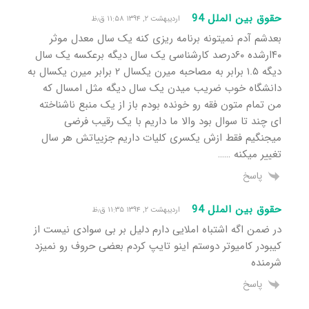
حقوق بین الملل 94
اردیبهشت ۲, ۱۳۹۴ ۱۱:۵۸ ق٫ظ
بعدشم آدم نمیتونه برنامه ریزی کنه یک سال معدل موثر
۴۰ارشده ۶۰درصد کارشناسی یک سال دیگه برعکسه یک سال
دیگه ۱.۵ برابر به مصاحبه میرن یکسال ۲ برابر میرن یکسال به
دانشگاه خوب ضریب میدن یک سال دیگه مثل امسال که
من تمام متون فقه رو خونده بودم باز از یک منبع ناشناخته
ای چند تا سوال بود والا ما داریم با یک رقیب فرضی
میجنگیم فقط ازش یکسری کلیات داریم جزییاتش هر سال
تغییر میکنه ……
پاسخ
حقوق بین الملل 94
اردیبهشت ۲, ۱۳۹۴ ۱۱:۳۵ ق٫ظ
در ضمن اگه اشتباه املایی دارم دلیل بر بی سوادی نیست از
کیبودر کامیوتر دوستم اینو تایپ کردم بعضی حروف رو نمیزد
شرمنده
پاسخ