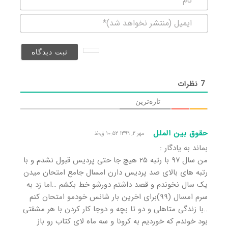
ایمیل
(منتشر
نخواهد
شد)*
7
نظرات
تازه‌ترین
حقوق بین الملل
مهر ۲, ۱۳۹۹ ۱۰:۵۲ ق٫ظ
بماند به یادگار :
من سال ۹۷ با رتبه ۲۵ هیچ جا حتی پردیس قبول نشدم و با
رتبه های بالای صد پردیس دارن امسال جامع امتحان میدن
یک سال نخوندم و قصد داشتم دورشو خط بکشم …اما زد به
سرم امسال (۹۹)برای اخرین بار شانس خودمو امتحان کنم
..با زندگی متاهلی و دو تا بچه و دوجا کار کردن با هر مشقتی
بود خوندم که خوردیم به کرونا و سه ماه لای کتاب رو باز