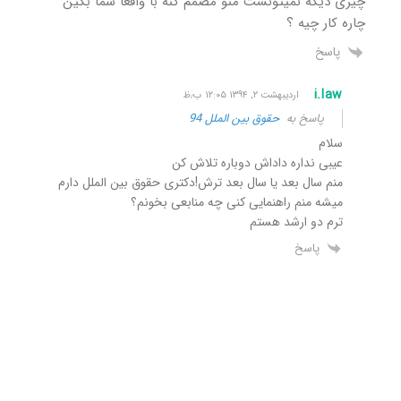
چیزی دیگه نمیتونست منو مصمم کنه با واقعا شما بگین
چاره کار چیه ؟
پاسخ
i.law
اردیبهشت ۲, ۱۳۹۴ ۱۲:۰۵ ب٫ظ
پاسخ به
حقوق بین الملل 94
سلام
عیبی نداره داداش دوباره تلاش کن
منم سال بعد یا سال بعد ترش!دکتری حقوق بین الملل دارم
میشه منم راهنمایی کنی چه منابعی بخونم؟
ترم دو ارشد هستم
پاسخ