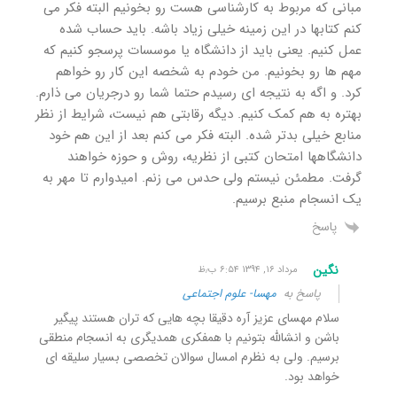
مبانی که مربوط به کارشناسی هست رو بخونیم البته فکر می
کنم کتابها در این زمینه خیلی زیاد باشه. باید حساب شده
عمل کنیم. یعنی باید از دانشگاه یا موسسات پرسجو کنیم که
مهم ها رو بخونیم. من خودم به شخصه این کار رو خواهم
کرد. و اگه به نتیجه ای رسیدم حتما شما رو درجریان می ذارم.
بهتره به هم کمک کنیم. دیگه رقابتی هم نیست، شرایط از نظر
منابع خیلی بدتر شده. البته فکر می کنم بعد از این هم خود
دانشگاهها امتحان کتبی از نظریه، روش و حوزه خواهند
گرفت. مطمئن نیستم ولی حدس می زنم. امیدوارم تا مهر به
یک انسجام منبع برسیم.
پاسخ
نگین
مرداد ۱۶, ۱۳۹۴ ۶:۵۴ ب٫ظ
پاسخ به
مهسا- علوم اجتماعی
سلام مهسای عزیز آره دقیقا بچه هایی که تران هستند پیگیر
باشن و انشالله بتونیم با همفکری همدیگری به انسجام منطقی
برسیم. ولی به نظرم امسال سوالان تخصصی بسیار سلیقه ای
خواهد بود.