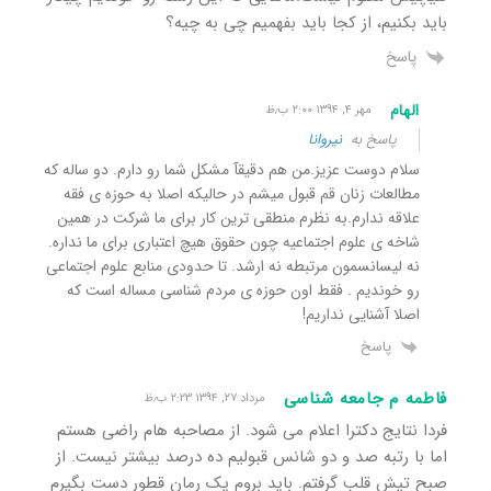
باید بکنیم، از کجا باید بفهمیم چی به چیه؟
پاسخ
الهام
مهر ۴, ۱۳۹۴ ۲:۰۰ ب٫ظ
پاسخ به
نیروانا
سلام دوست عزیز.من هم دقیقآ مشکل شما رو دارم. دو ساله که
مطالعات زنان قم قبول میشم در حالیکه اصلا به حوزه ی فقه
علاقه ندارم.به نظرم منطقی ترین کار برای ما شرکت در همین
شاخه ی علوم اجتماعیه چون حقوق هیچ اعتباری برای ما نداره.
نه لیسانسمون مرتبطه نه ارشد. تا حدودی منابع علوم اجتماعی
رو خوندیم . فقط اون حوزه ی مردم شناسی مساله است که
اصلا آشنایی نداریم!
پاسخ
فاطمه م جامعه شناسی
مرداد ۲۷, ۱۳۹۴ ۲:۲۳ ب٫ظ
فردا نتایج دکترا اعلام می شود. از مصاحبه هام راضی هستم
اما با رتبه صد و دو شانس قبولیم ده درصد بیشتر نیست. از
صبح تپش قلب گرفتم. باید بروم یک رمان قطور دست بگیرم