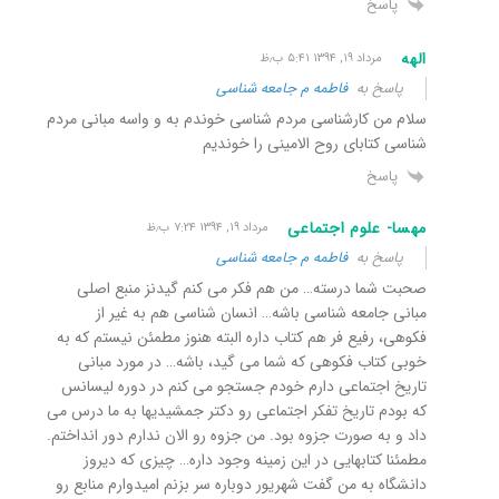
پاسخ
الهه
مرداد ۱۹, ۱۳۹۴ ۵:۴۱ ب٫ظ
پاسخ به
فاطمه م جامعه شناسی
سلام من کارشناسی مردم شناسی خوندم به و واسه مبانی مردم
شناسی کتابای روح الامینی را خوندیم
پاسخ
مهسا- علوم اجتماعی
مرداد ۱۹, ۱۳۹۴ ۷:۲۴ ب٫ظ
پاسخ به
فاطمه م جامعه شناسی
صحبت شما درسته… من هم فکر می کنم گیدنز منبع اصلی
مبانی جامعه شناسی باشه… انسان شناسی هم به غیر از
فکوهی، رفیع فر هم کتاب داره البته هنوز مطمئن نیستم که به
خوبی کتاب فکوهی که شما می گید، باشه… در مورد مبانی
تاریخ اجتماعی دارم خودم جستجو می کنم در دوره لیسانس
که بودم تاریخ تفکر اجتماعی رو دکتر جمشیدیها به ما درس می
داد و به صورت جزوه بود. من جزوه رو الان ندارم دور انداختم.
مطمئنا کتابهایی در این زمینه وجود داره… چیزی که دیروز
دانشگاه به من گفت شهریور دوباره سر بزنم امیدوارم منابع رو