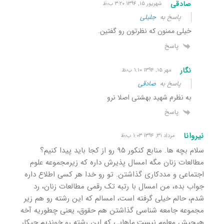
صادقی
شهریور ۱۵, ۱۳۹۴ ۳:۲۰ ب٫ظ
پاسخ به
جلیلی
خیلی ممنون که نظرتون رو گفتین.
پاسخ
نگار
مهر ۱۵, ۱۳۹۴ ۱:۱۰ ب٫ظ
پاسخ به
صادقی
به نظرم شهید بهشتی اصلا نرو
پاسخ
نیروانا
مرداد ۳۱, ۱۳۹۴ ۱:۰۳ ب٫ظ
سلام بچه ها. منابع کنکور ۹۵ رو از کجا باید پیدا کنیم؟
مطالعات زنان مگه امسال پذیرش داره که زیرمجموعه علوم
اجتماعی و مددکاری گذاشتن. تو رو خدا هر کسی اطلاع داره
جواب بده، من امسال با رتبه تک رقمی مطالعات زنان، رد
شدم، حالم خیلی گرفته است، امسالم که این رشته رو هم زیر
مجموعه جامعه شناسی گذاشتن هم حقوق، یعنی چطوریه آخه
هیچیش معلوم نیست.ماهایی که این رشته رو خوندیم چیکار