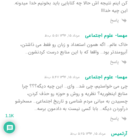
کن اینم نتیجه اش حالا چه کتابایی باید بخونیم خدا میدونه.
این چیه خدااا
پاسخ
مهسا- علوم اجتماعی
مرداد ۱۵, ۱۳۹۴ ۵:۵۱ ب٫ظ
خاک عالم… اگه همون استعداد و زبان رو فقط می ذاشتن،
آبرومندتر بود… واقعا که با این منابع درست کردنشون…
پاسخ
مهسا- علوم اجتماعی
مرداد ۱۵, ۱۳۹۴ ۵:۴۷ ب٫ظ
چی می خواستیم، چی شد… وای… این چیه دیگه؟؟؟ چرا
منابع اینطوریه؟ نظریه و روش و حوزه رو حذف کردن،
چسبیدن به مبانی مردم شناسی و تاریخ اجتماعی… مسخرشو
درآوردن دیگه… بابا کسی نیست به دادمون برسه…
1.1K
پاسخ
آرتمیس
مرداد ۱۵, ۱۳۹۴ ۵:۲۵ ب٫ظ