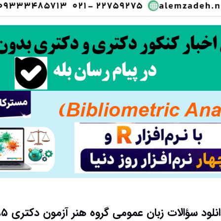
نلود سؤالات زبان عمومی گروه هنر آزمون دکتری ۹۵