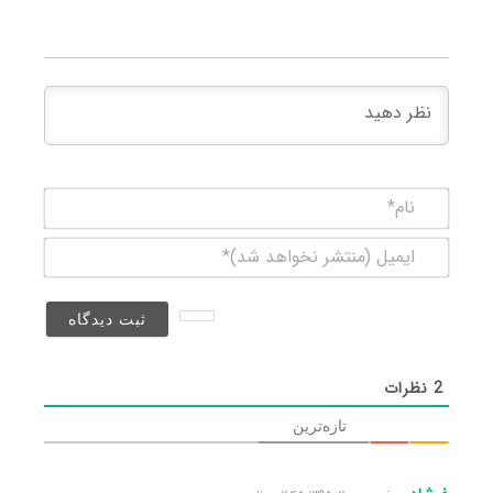
نام*
ایمیل
(منتشر
نخواهد
شد)*
2
نظرات
تازه‌ترین