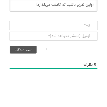
نام*
ایمیل
(منتشر
نخواهد
شد)*
0
نظرات