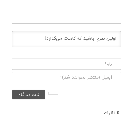
نام*
ایمیل
(منتشر
نخواهد
شد)*
0
نظرات