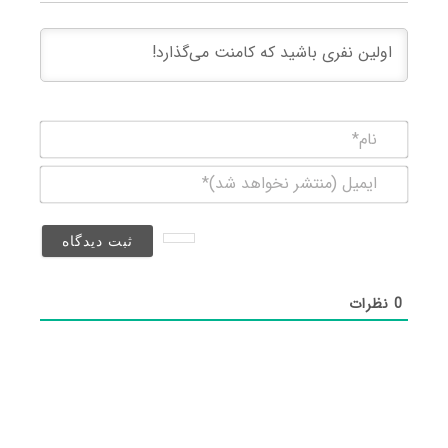
نام*
ایمیل
(منتشر
نخواهد
شد)*
0
نظرات