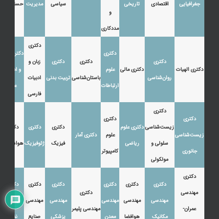
جغرافیایی
اقتصادی
تاریخی
سیاسی
مدیریت
حسابداری
و
مددکاری
دکتری
دکتری
دکتری زبان
دکتری
دکتری
دکتری
زبان و
دکتری الهیات
دکتری مالی
علوم
و ادبیات
روان‌شناسی
باستان‌شناسی
تربیت بدنی
ادبیات
ارتباطات
عرب
فارسی
دکتری
دکتری
دکتری
زیست‌شناسی
دکتری علوم
دکتری
دکتری
دکتری
زیست‌شناسی
علوم
دکتری آمار
سلولی و
ریاضی
فیزیک
ژئوفیزیک
هواشناسی
جانوری
کامپیوتر
مولکولی
دکتری
دکتری
دکتری
دکتری
دکتری
دکتری
دکتری
مهندسی
دکتری
مهندسی
مهندسی
مهندسی
مهندسی
مهندسی
مهندسی
عمران-
مهندسی پلیمر
مکانیک
هوافضا
معدن
پزشکی
صنایع
نفت