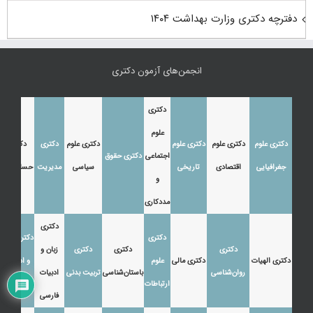
دفترچه دکتری وزارت بهداشت ۱۴۰۴
انجمن‌های آزمون دکتری
دکتری
علوم
دکتری علوم
دکتری علوم
دکتری علوم
دکتری علوم
دکتری
دکتری
اجتماعی
دکتری حقوق
جغرافیایی
اقتصادی
تاریخی
سیاسی
مدیریت
حسابداری
و
مددکاری
دکتری
دکتری
دکتری زبان
دکتری
دکتری
دکتری
زبان و
دکتری الهیات
دکتری مالی
علوم
و ادبیات
روان‌شناسی
باستان‌شناسی
تربیت بدنی
ادبیات
ارتباطات
عرب
فارسی