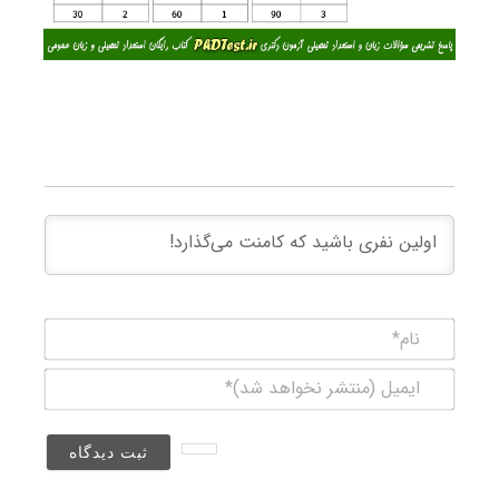
نام*
ایمیل
(منتشر
نخواهد
شد)*