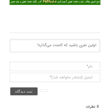
نام*
ایمیل
(منتشر
نخواهد
شد)*
0
نظرات