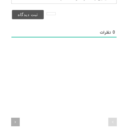
(منتشر
نخواهد
شد)*
0
نظرات