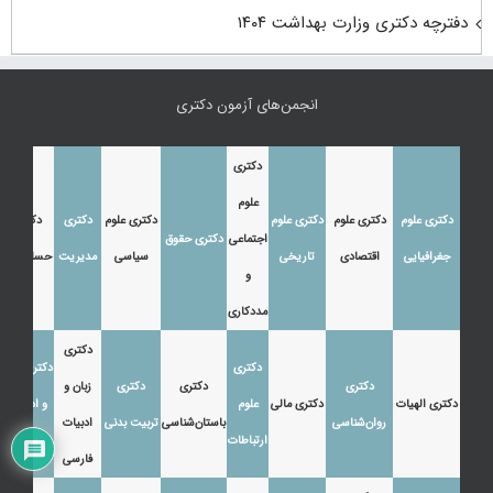
دفترچه دکتری وزارت بهداشت ۱۴۰۴
انجمن‌های آزمون دکتری
دکتری
علوم
دکتری علوم
دکتری علوم
دکتری علوم
دکتری علوم
دکتری
دکتری
اجتماعی
دکتری حقوق
جغرافیایی
اقتصادی
تاریخی
سیاسی
مدیریت
حسابداری
و
مددکاری
دکتری
دکتری
دکتری زبان
دکتری
دکتری
دکتری
زبان و
دکتری الهیات
دکتری مالی
علوم
و ادبیات
روان‌شناسی
باستان‌شناسی
تربیت بدنی
ادبیات
ارتباطات
عرب
فارسی