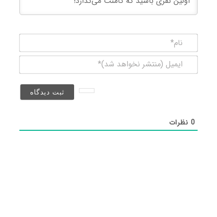
نام*
ایمیل
(منتشر
نخواهد
شد)*
0
نظرات