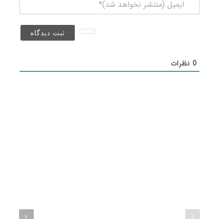
ایمیل
(منتشر
نخواهد
شد)*
0
نظرات