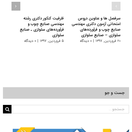
سرفصل ها و عناوین دروس
ظرفیت کنکور دکتری رشته
امتحانی آزمون دکتری مهندسی
ﻣﻬﻨﺪسی صنایع چوب و
مجمو
صنایع چوب و فرآورده‌های
فرآورده‌های سلولزی ـ صنایع
ﻓﺮآور
سلولزی – صنایع سلولزی
سلولزی
ﺳﻠﻮﻟﺰی
۲۰ فروردین, ۱۳۹۷
|
۰ دیدگاه
۵ فروردین, ۱۳۹۷
|
۰ دیدگاه
۱ اسفند, ۱۳۹۶
جست و جو
جستجو
برای: