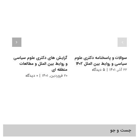
سوالات و پاسخنامه دکتری علوم
گرایش های دکتری ﻋﻠﻮم ﺳﻴﺎسی
دانلو
سیاسی و روابط بین الملل ۱۴۰۲
و رواﺑﻂ بین اﻟﻤﻠﻞ و مطالعات
دکتر
منطقه ای
بین‌الم
۲۲ آذر, ۱۴۰۱
|
۵ دیدگاه
۲۰ فروردین, ۱۴۰۱
|
۰ دیدگاه
۱۹ آبان, ۱۴۰۰
جست و جو