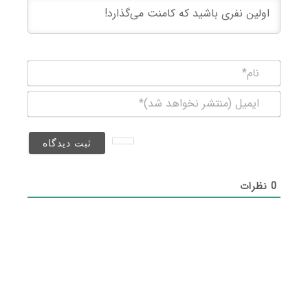
نام*
ایمیل
(منتشر
نخواهد
شد)*
0
نظرات