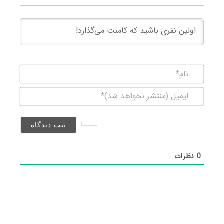
نام*
ایمیل
(منتشر
نخواهد
شد)*
0
نظرات