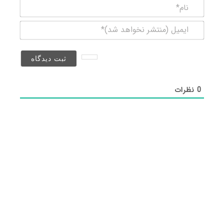
نام*
ایمیل
(منتشر
نخواهد
شد)*
0
نظرات