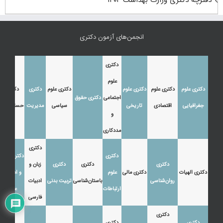
انجمن‌های آزمون دکتری
دکتری
علوم
دکتری علوم
دکتری علوم
دکتری علوم
دکتری علوم
دکتری
دکتری
اجتماعی
دکتری حقوق
جغرافیایی
اقتصادی
تاریخی
سیاسی
مدیریت
حسابداری
و
مددکاری
دکتری
دکتری
دکتری زبان
دکتری
دکتری
دکتری
زبان و
دکتری الهیات
دکتری مالی
علوم
و ادبیات
روان‌شناسی
باستان‌شناسی
تربیت بدنی
ادبیات
ارتباطات
عرب
فارسی
دکتری
دکتری
دکتری