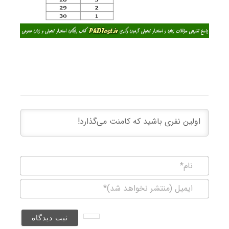
نام*
ایمیل
(منتشر
نخواهد
شد)*