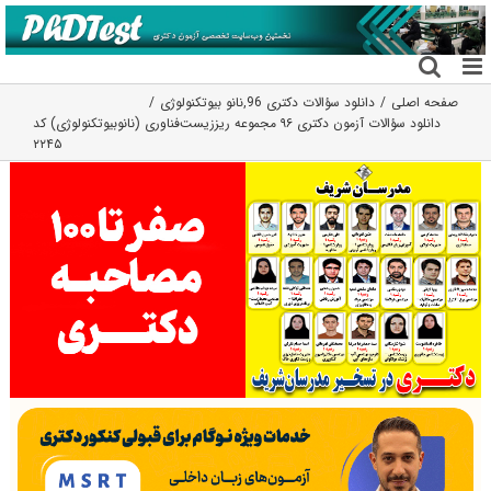
فتن
ه
حتوا
صفحه اصلی
دانلود سؤالات دکتری 96
,
نانو بیوتکنولوژی
دانلود سؤالات آزمون دکتری ۹۶ مجموعه ریززیست‌فناوری (نانوبیوتکنولوژی) کد
۲۲۴۵