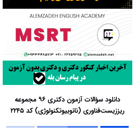
دانلود سؤالات آزمون دکتری ۹۶ مجموعه
ریززیست‌فناوری (نانوبیوتکنولوژی) کد ۲۲۴۵