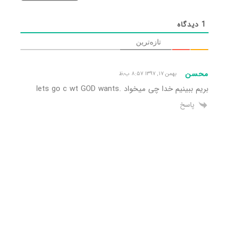
1
دیدگاه
تازه‌ترین
محسن
بهمن ۱۷, ۱۳۹۷ ۸:۵۷ ب٫ظ
بریم ببینیم خدا چی میخواد .lets go c wt GOD wants
پاسخ