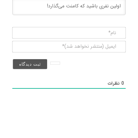
نام*
ایمیل
(منتشر
نخواهد
شد)*
0
نظرات