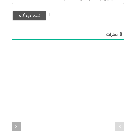
(منتشر
نخواهد
شد)*
0
نظرات