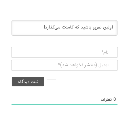
نام*
ایمیل
(منتشر
نخواهد
شد)*
0
نظرات