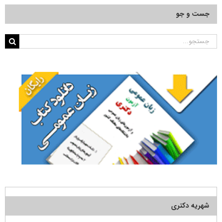
جست و جو
جستجو
برای:
شهریه دکتری