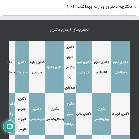
دفترچه دکتری وزارت بهداشت ۱۴۰۴
انجمن‌های آزمون دکتری
دکتری
علوم
دکتری علوم
دکتری علوم
دکتری علوم
دکتری علوم
دکتری
دکتری
اجتماعی
دکتری حقوق
جغرافیایی
اقتصادی
تاریخی
سیاسی
مدیریت
حسابداری
و
مددکاری
دکتری
دکتری
دکتری زبان
دکتری
دکتری
دکتری
زبان و
دکتری الهیات
دکتری مالی
علوم
و ادبیات
روان‌شناسی
باستان‌شناسی
تربیت بدنی
ادبیات
ارتباطات
عرب
فارسی