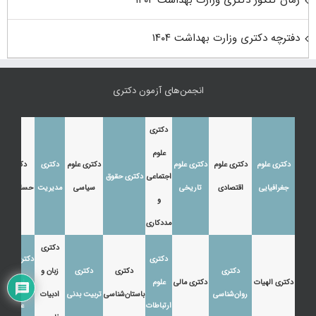
دفترچه دکتری وزارت بهداشت ۱۴۰۴
انجمن‌های آزمون دکتری
دکتری
علوم
دکتری علوم
دکتری علوم
دکتری علوم
دکتری علوم
دکتری
دکتری
اجتماعی
دکتری حقوق
جغرافیایی
اقتصادی
تاریخی
سیاسی
مدیریت
حسابداری
و
مددکاری
دکتری
دکتری
دکتری زبان
دکتری
دکتری
دکتری
زبان و
دکتری الهیات
دکتری مالی
علوم
و ادبیات
روان‌شناسی
باستان‌شناسی
تربیت بدنی
ادبیات
ارتباطات
عرب