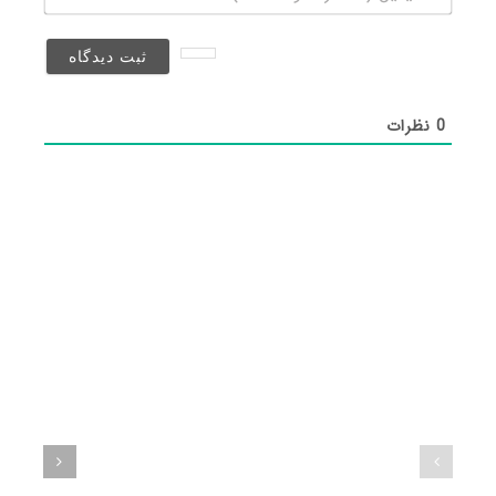
(منتشر
نخواهد
شد)*
0
نظرات