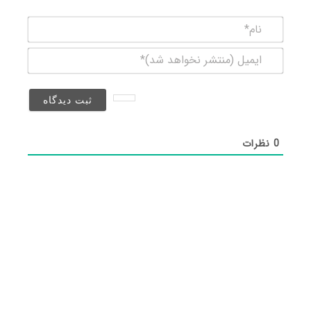
نام*
ایمیل
(منتشر
نخواهد
شد)*
0
نظرات