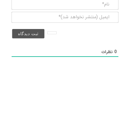
نام*
ایمیل
(منتشر
نخواهد
شد)*
0
نظرات