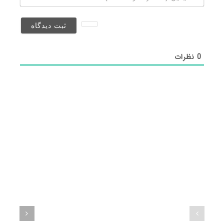
(منتشر
نخواهد
شد)*
0
نظرات