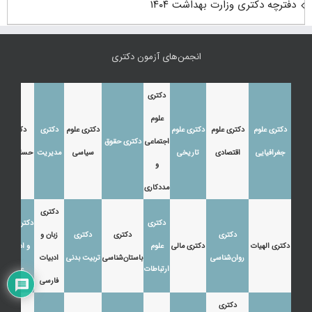
دفترچه دکتری وزارت بهداشت ۱۴۰۴
انجمن‌های آزمون دکتری
دکتری
علوم
دکتری علوم
دکتری علوم
دکتری علوم
دکتری علوم
دکتری
دکتری
اجتماعی
دکتری حقوق
جغرافیایی
اقتصادی
تاریخی
سیاسی
مدیریت
حسابداری
و
مددکاری
دکتری
دکتری
دکتری زبان
دکتری
دکتری
دکتری
زبان و
دکتری الهیات
دکتری مالی
علوم
و ادبیات
روان‌شناسی
باستان‌شناسی
تربیت بدنی
ادبیات
ارتباطات
عرب
فارسی
دکتری