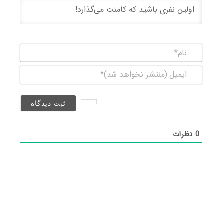
نام*
ایمیل
(منتشر
نخواهد
شد)*
0
نظرات