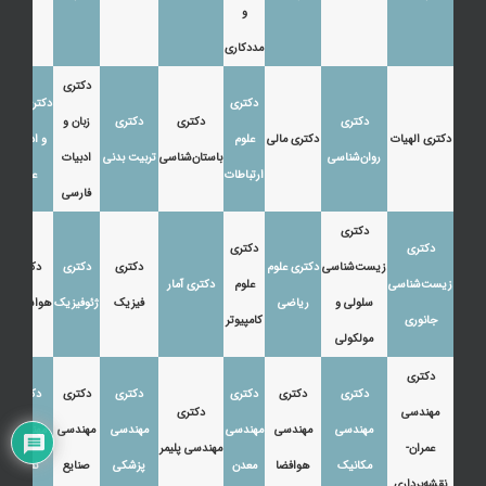
و
مددکاری
دکتری
دکتری
دکتری زبان
دکتری
دکتری
دکتری
زبان و
دکتری الهیات
دکتری مالی
علوم
و ادبیات
روان‌شناسی
باستان‌شناسی
تربیت بدنی
ادبیات
ارتباطات
عرب
فارسی
دکتری
دکتری
دکتری
زیست‌شناسی
دکتری علوم
دکتری
دکتری
دکتری
زیست‌شناسی
علوم
دکتری آمار
سلولی و
ریاضی
فیزیک
ژئوفیزیک
هواشناسی
جانوری
کامپیوتر
مولکولی
دکتری
دکتری
دکتری
دکتری
دکتری
دکتری
دکتری
مهندسی
دکتری
مهندسی
مهندسی
مهندسی
مهندسی
مهندسی
مهندسی
عمران-
مهندسی پلیمر
مکانیک
هوافضا
معدن
پزشکی
صنایع
نفت
نقشه‌برداری