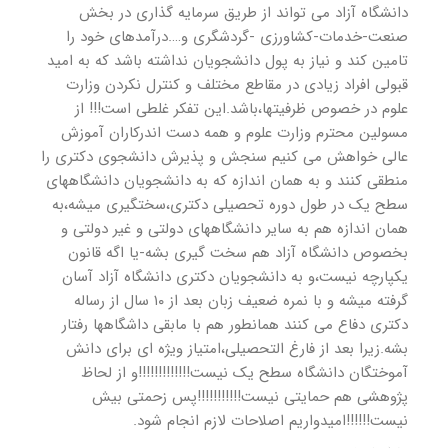
دانشگاه آزاد می تواند از طریق سرمایه گذاری در بخش
صنعت-خدمات-کشاورزی -گردشگری و….درآمدهای خود را
تامین کند و نیاز به پول دانشجویان نداشته باشد که به امید
قبولی افراد زیادی در مقاطع مختلف و کنترل نکردن وزارت
علوم در خصوص ظرفیتها،باشد.این تفکر غلطی است!!! از
مسولین محترم وزارت علوم و همه دست اندرکاران آموزش
عالی خواهش می کنیم سنجش و پذیرش دانشجوی دکتری را
منطقی کنند و به همان اندازه که به دانشجویان دانشگاههای
سطح یک در طول دوره تحصیلی دکتری،سختگیری میشه،به
همان اندازه هم به سایر دانشگاههای دولتی و غیر دولتی و
بخصوص دانشگاه آزاد هم سخت گیری بشه-یا اگه قانون
یکپارچه نیست،و به دانشجویان دکتری دانشگاه آزاد آسان
گرفته میشه و با نمره ضعیف زبان بعد از ۱۰ سال از رساله
دکتری دفاع می کنند همانطور هم با مابقی داشگاهها رفتار
بشه.زیرا بعد از فارغ التحصیلی،امتیاز ویژه ای برای دانش
آموختگان دانشگاه سطح یک نیست!!!!!!!!!!!!!و از لحاظ
پژوهشی هم حمایتی نیست!!!!!!!!!!!پس زحمتی بیش
نیست!!!!!!امیدواریم اصلاحات لازم انجام شود.