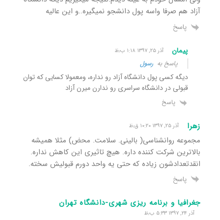
آزاد هم صرفا واسه پول دانشجو نمیگیره..و این عالیه
پاسخ
پیمان
آذر ۲۵, ۱۳۹۷ ۱:۱۸ ب٫ظ
پاسخ به
رسول
دیگه کسی پول دانشگاه آزاد رو نداره، ومعمولا کسایی که توان
قبولی در دانشگاه سراسری رو ندارن میرن آزاد
پاسخ
زهرا
آذر ۲۵, ۱۳۹۷ ۱۰:۲۰ ق٫ظ
مجموعه روانشناسی( بالینی. سلامت. محض) مثلا همیشه
بالاترین شرکت کننده داره. هیچ تاثیری این کاهش نداره.
انقدتعدادشون زیاده که حتی یه واحد دورم قبولیش سخته.
پاسخ
جغرافیا و برنامه ریزی شهری-دانشگاه تهران
آذر ۲۴, ۱۳۹۷ ۵:۳۳ ب٫ظ