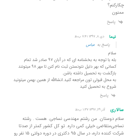
چکارکنم؟
ممنون
پاسخ
نیما
دی ۸, ۱۳۹۷ ۷:۴۱ ب٫ظ
پاسخ به
عباس
سلام
بله با توجه به بخشنامه ای که در آبان ۹۷ صادر شد تمام
کسانی که بهر دلیل نتونستن ثبت نام کنن تا مهر ۹۸ میتونند
بازگشت به تحصیل داشته باشن.
به محل قبولی تون مراجعه کنید.انشاالله از همین بهمن میتونید
شروع به تحصیل کنید
پاسخ
سالاری
آذر ۲۹, ۱۳۹۷ ۱:۳۷ ب٫ظ
سلام دوستان. من رشتم مهندسی نساجی. هست . رشته
نساجی‌متقاضی خیلی کمی داره. تو کل کشور کمتر از صدتا
شرکت کننده داره، در سال ۹۵ دکتری در دوره دولتی ۱۵ نفر رو