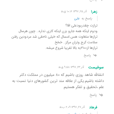
زهرا
آذر ۲۵, ۱۳۹۷ ۱۰:۱۶ ق٫ظ
پاسخ به
علی
ترازت چقدربودعلی اقا؟
ودوم اینکه همه جارو بزن اینکه کاری نداره… چون هرسال
ترازها متغاوت هس.امسال که خیلی ناحقی شد مردودین رفتن
سلامت کرج وتران مرکز.. خخخ
ترازها از۲۱۰۰به بالا تفریبا شروع میشه.
پاسخ
سوفیست
آذر ۲۳, ۱۳۹۷ ۹:۵۸ ق٫ظ
انشالله شاهد روزی باشیم که ۸۰ میلیون در مملکت دکتر
داشته باشیم.یکی از علاقه مند ترین کشورهای دنیا نسبت به
علم ،تحقیق و تفکر هستیم.
پاسخ
فرهاد
آذر ۲۷, ۱۳۹۷ ۶:۰۹ ب٫ظ