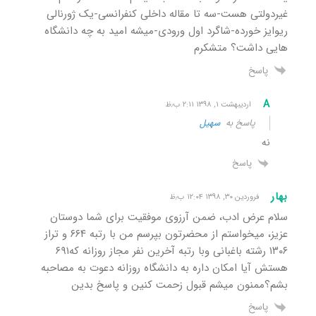
غیردولتی هست-سه تا مقاله داخلی کنفرانسی-یک ژورنالی
ریوایز خورده-شاگرد اول ورودی-میشه امید به چه دانشگاه
هایی داشت؟ متشکرم
پاسخ
A
اردیبهشت ۱, ۱۳۹۸ ۲:۱۱ ب٫ظ
پاسخ به
سهیل
نه
پاسخ
بهار
فروردین ۳۰, ۱۳۹۸ ۱۲:۰۴ ب٫ظ
سلام عرض ادب، ضمن آرزوی موفقیت برای شما دوستان
عزیز، میخواستم از محضرتون بپرسم من با رتبه ۶۶۴ و تراز
۱۳۰۶ رشته باغبانی وبا رتبه آخرین نفر مجاز روزانه که۶۹۱
هستش آیا امکان داره به دانشگاه روزانه دعوت به مصاحبه
بشم؟ممنون میشم قبول زحمت کنین و پاسخ بدین
پاسخ