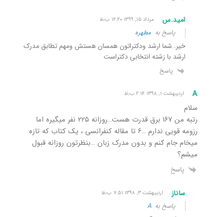
امید.س
مرداد ۱۵, ۱۳۹۹ ۱۲:۲۰ ب٫ظ
پاسخ به
مطهره
خیر..شما ارشد ودکتراتون همسان هستش ومهم تطابق مدرک
ارشد با زشته انتخابی دکتراست
پاسخ
A
اردیبهشت ۱, ۱۳۹۸ ۲:۱۴ ب٫ظ
سلام
رتبه من ۱۶۷ برق قدرت هست…روزانه ۲۲۵ نفر میگیره اما
رزومه قویی ندارم …۶ تا مقاله کنفرانسی ، یک کتاب که تازه
میخام جام کنم و بدون مدرک زبان …بنظرتون روزانه قبول
میشم؟
پاسخ
ساناز
اردیبهشت ۳, ۱۳۹۸ ۷:۵۱ ب٫ظ
پاسخ به
A