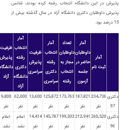
پذیرش در این دانشگاه انتخاب رشته کرده بودند، شانس
پذیرش داوطلبان دکتری دانشگاه آزاد در سال گذشته بیش از
15 درصد بود.
آمار
آمار
تعداد
آمار
انتخاب
ظرفیت
داوطلبان
داوطلبان
انتخاب
ظرفیت
آمار
رشته
پذیرش
حاضر در
مجاز به
رشته
پذیرش
ثبت نام
دکتری
دانشگاه
جلسه
انتخاب
دکتری
سراسری
دانشگاه
آزاد
آزمون
رشته
سراسری
آزاد
دکتری
234،736
187،821
173،763
125،872
13،600
62،000
9،800
97
نفر
نفر
نفر
نفر
نفر
نفر
نفر
دکتری
260،520
212،941
199،303
145،787
14،414
اعلام
اعلام
96
نفر
نفر
نفر
نفر
نفر
نشد.
نشد.