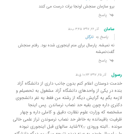
برو سازمان سنجش اونجا برات درست می کنند
پاسخ
سامان
آذر ۲۶, ۱۳۹۷ ۳:۴۵ ب٫ظ
پاسخ به
نارگل
نه نمیشه. پارسال برای منم اینجوری شده بود. رفتم سنجش
گفت‌نمیشه
پاسخ
رسول
آذر ۲۵, ۱۳۹۷ ۱۰:۲۳ ق٫ظ
خدمت دوستان اعلام کنم بدون جانب داری از دانشگاه آزاد
بنده در یکی از واحدهای دانشگاه آزاد مشغول به تحصیلم و
لازمه بگم یه گرایش دیگه از رشته من فقط یه نفر دانشجوی
دکتری داره چون بقیه حد نصاب نرساندن .پس اینجا
مشخصه که وزارت علوم نظارت دقیق و کاملی داره و چهار
ظرفیت باقیمانده به خاطر حد نصاب نرسوندن تراز علمی خالی
مونده ..البته ورودی ۹۷٫٫شاید سالهای قبل اینجوری نبوده
ولی امسال خودم به عینه دیدم.نتیجه میگیریم دیگه دانشگاه