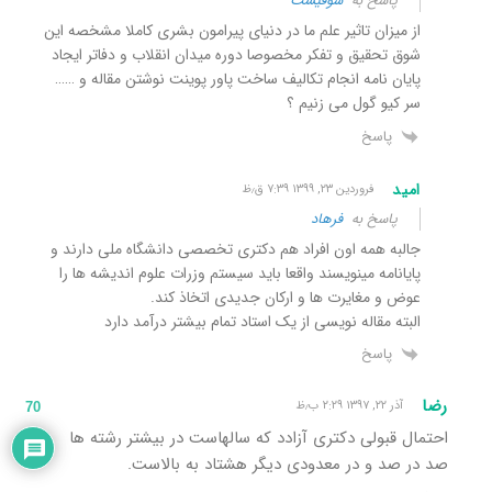
پاسخ به
سوفیست
از میزان تاثیر علم ما در دنیای پیرامون بشری کاملا مشخصه این
شوق تحقیق و تفکر مخصوصا دوره میدان انقلاب و دفاتر ایجاد
پایان نامه انجام تکالیف ساخت پاور پوینت نوشتن مقاله و ……
سر کیو گول می زنیم ؟
پاسخ
امید
فروردین ۲۳, ۱۳۹۹ ۷:۳۹ ق٫ظ
پاسخ به
فرهاد
جالبه همه اون افراد هم دکتری تخصصی دانشگاه ملی دارند و
پایانامه مینویسند واقعا باید سیستم وزرات علوم اندیشه ها را
عوض و مغایرت ها و ارکان جدیدی اتخاذ کند.
البته مقاله نویسی از یک استاد تمام بیشتر درآمد دارد
پاسخ
رضا
آذر ۲۲, ۱۳۹۷ ۲:۲۹ ب٫ظ
70
احتمال قبولی دکتری آزادد که سالهاست در بیشتر رشته ها
صد در صد و در معدودی دیگر هشتاد به بالاست.