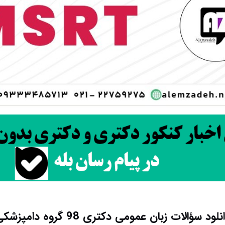
نلود سؤالات زبان عمومی دکتری 98 گروه دامپزشکی