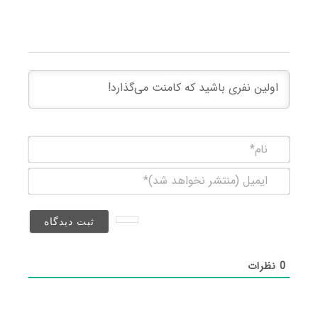
نام*
ایمیل
(منتشر
نخواهد
شد)*
0
نظرات