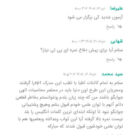
علیرضا
تیر ۲۶, ۱۴۰۵ ۳:۱۶ ب٫ظ
آزمون جدید کی برگزار می شود
پاسخ
شهابی
خرداد ۳۰, ۱۴۰۵ ۱:۲۳ ب٫ظ
سلام.آیا برای پیش دفاع نمره ای پی تی نیاز؟
پاسخ
سید محمد
خرداد ۱۶, ۱۴۰۵ ۶:۱۶ ق٫ظ
سلام به تمام کائنات اغلبا با تقلب این مدرک eptرا گرفتند
ومجریان این طرح اون دنیا باید در محضر محاسبات الهی
جوابگو باشند من که چند زبان بلدم ونتوانستم بخاطر قطعی
دائم آنهم با توان علمی خودم قبول بشم وهیچ پشتیبانی
جوابگو نبود تا اونکه ابتدای ترین کلمات انگلیس را بلد
نیست نمره بالا گرفته آیا این ثواب وعدالته وبعضیها هم با
توان علمی خودشون قبول شدند که مبارکه