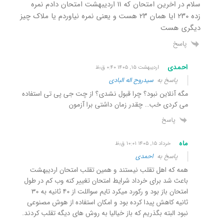
سلام در اخرین امتحان که ۱۱ اردیبهشت امتحان دادم نمره
زده ۲۳۰ ایا همان ۲۳ هست و یعنی نمره نیاوردم یا ملاک چیز
دیگری هست
پاسخ
احمدی
اردیبهشت ۱۵, ۱۴۰۵ ۰:۴۰ ق٫ظ
پاسخ به
سیدروح اله البادی
مگه آنلاین نبود؟ چرا قبول نشدی؟ از چت جی پی تی استفاده
می کردی خب… چقدر زمان داشتی برا آزمون
پاسخ
ماه
خرداد ۱۵, ۱۴۰۵ ۱۰:۰۱ ق٫ظ
پاسخ به
احمدی
همه که اهل تقلب نیستند و همین تقلب امتحان اردیبهشت
باعث شد برای خرداد شرایط امتحان تغییر کنه وب کم در طول
امتحان باز بود و رکورد میکرد تایم سواللت از ۴۰ ثانیه به ۳۰
ثانیه کاهش پیدا کرده بود و امکان استفاده از هوش مصنوعی
نبود البته بگذریم که باز خیالیا به روش های دیگه تقلب کردند.