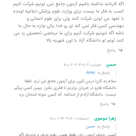
اگه کارنامه نداشته باشیم آزمون جامع نمی تونیم شرکت کنیم
کسب به فکر ما نیست برای وزارت علوم پزشکی ابلاغیه اومده
با تعهد می تونن شرکت کنند ولی برای علوم انسانی و
مهندسی کسی فکر نمی کنه تو رو خدا یکی چاره به حال ما
باشه اگه نتونیم شرکت کنیم برای ما مرخصی تحصیلی رد می
کنند اونم تو دانشگاه آزاد با اون شهریه بالا
پاسخ
حسن
فروردین ۳۱, ۱۴۰۵ ۴:۰۴ ب٫ظ
پاسخ به
Amiri
سلام یه کارزا درس کنین برای آزمون جامع این ترم .لطفا
دانشگاه هارو در جریان بزاریم تا فکری بکنن .ببینن کسی پیگیر
نیست .دانشگاه آزادم از خداشه .که کسی نتونه امتحان بره
پاسخ
زهرا موسوی
اردیبهشت ۱, ۱۴۰۵ ۸:۵۶ ب٫ظ
پاسخ به
حسن
کمپین حذف ازمون زبان فقط همین بقیه حرف و حدیثه اگه