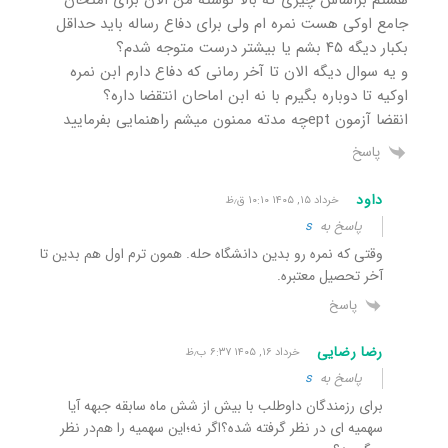
هستم براساس چیزی که بالا نوشته من الان برای امتحان
جامع اوکی هست نمره ام ولی برای دفاع رساله باید حداقل
بکبار دیگه ۴۵ بشم یا بیشتر درست متوجه شدم؟
و یه سوال دیگه الان تا آخر رمانی که دفاع دارم ابن نمره
اوکیه تا دوباره بگیرم با نه ابن اماحان انتقضا داره؟
انقضا آزمون eptچه مدته ممنون میشم راهنمایی بفرمایید
پاسخ
داود
خرداد ۱۵, ۱۴۰۵ ۱۰:۱۰ ق٫ظ
پاسخ به
s
وقتی که نمره رو بدین دانشگاه حله. همون ترم اول هم بدین تا
آخر تحصیل معتبره.
پاسخ
رضا رضایی
خرداد ۱۶, ۱۴۰۵ ۶:۳۷ ب٫ظ
پاسخ به
s
برای رزمندگان داوطلب با بیش از شش ماه سابقه جبهه آیا
سهمیه ای در نظر گرفته شده؟اگر نه؛این سهمیه را هم‌در نظر