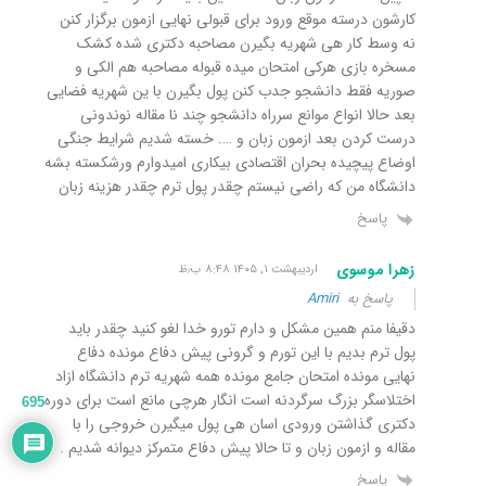
کارشون درسته موقع ورود برای قبولی نهایی ازمون برگزار کنن
نه وسط کار هی شهریه بگیرن مصاحبه دکتری شده کشک
مسخره بازی هرکی امتحان میده قبوله مصاحبه هم الکی و
صوریه فقط دانشجو جدب کنن پول بگیرن با ین شهریه فضایی
بعد حالا انواع موانع سرراه دانشجو چند نا مقاله نوندونی
درست کردن بعد ازمون زبان و …. خسته شدیم شرایط جنگی
اوضاع پیچیده بحران اقتصادی بیکاری امیدوارم ورشکسته بشه
دانشگاه من که راضی نیستم چقدر پول ترم چقدر هزینه زبان
پاسخ
زهرا موسوی
اردیبهشت ۱, ۱۴۰۵ ۸:۴۸ ب٫ظ
پاسخ به
Amiri
دقیفا منم همین مشکل و دارم تورو خدا لغو کنید چقدر باید
پول ترم بدیم با این تورم و گرونی پیش دفاع مونده دفاع
نهایی مونده امتحان جامع مونده همه شهریه ترم دانشگاه ازاد
اختلاسگر بزرگ سرگردنه است انگار هرچی مانع است برای دوره
695
دکتری گذاشتن ورودی اسان هی پول میگیرن خروجی را با
مقاله و ازمون زبان و تا حالا پیش دفاع متمرکز دیوانه شدیم .
پاسخ