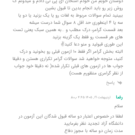
دوستان خوبم من خودم امتحان ای پی تی دادم و میدونم ک
روش زیر رو باید انجام بدین تا قبول بشین
ببینید تمام سوالات مربوط به لغات رو یا یک بزنید یا دو یا
سه یا ۴ اینطوری حد اقل ۸ سوال شما درست میشه
بعد قسمت گرامر، درک مطلب و …به همین سبک یعنی تست
های هر قسمت رو فقط یک گزینه بزنید
این طوری قبولید و منو دعا کنید✌
البته بخش گرامر اگر فقط ۱۰ ازمون قبلی رو بخونید و درک
کنید، متوجه خواهید شد سوالات گرامر تکراری هستن و دقیقا
جواب ها در ازمون های قبلی تکرار شده( نه دقیقا خود جواب
از نظر گرامری منظورم هست)
پاسخ
رضا
اردیبهشت ۱۹, ۱۴۰۵ ۴:۴۵ ب٫ظ
سلام
لطفا در خصوص اعتبار دو ساله قبول شدگان این آزمون در
دانشگاه آزاد تجدید نظر بفرمایید
مدت زمان دو ساله با مجوز دفاع